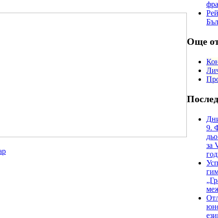
фр
Рей
Бъл
Още от
Ко
Лич
Про
После
Дни
9. 
дьо
за 
ар
год
Усп
гим
„Гр
меж
Отл
юно
ези