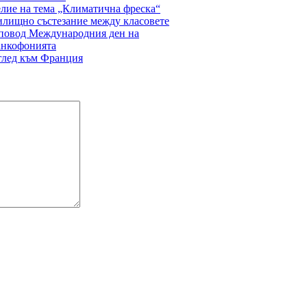
лие на тема „Климатична фреска“
лищно състезание между класовете
повод Международния ден на
анкофонията
глед към Франция