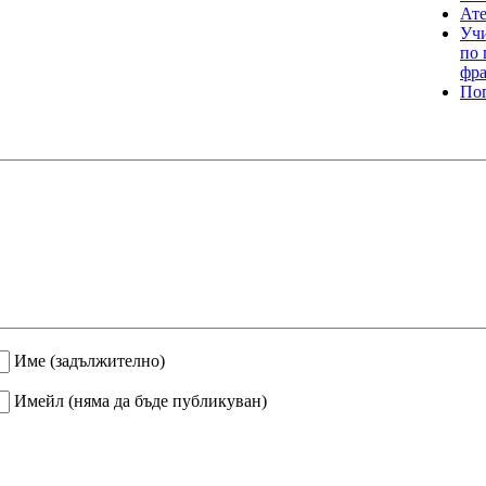
Ате
Учи
по 
фр
По
Име
(задължително)
Имейл
(няма да бъде публикуван)