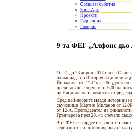
Срещи и събития
Зона Арт
Проекти
Е-дневник
Галерия
9-та ФEГ „Алфонс дь
От 21 до 23 април 2017 г. в гр.Сли
олимпиада по История и цивилизаци
Йорданов
от
12-Г клас бе удостоен 
представяне с оценки от 6,00 на пис
на Националната комисия с председа
Сред най-добрите млади историци на
съученици Мартин Миланов от 12-Ж,
от 12-А. Преподавател на финалисти
Грънчарова през 2014г. спечели също
9-та ФЕГ се гордее със своите талан
сериозните си познания, богата кул