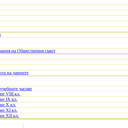
и
щания на Обществения съвет
ита на данните
учебните часове
е VIII кл.
ие IX кл.
ие X кл.
ие XI кл.
е XII кл.