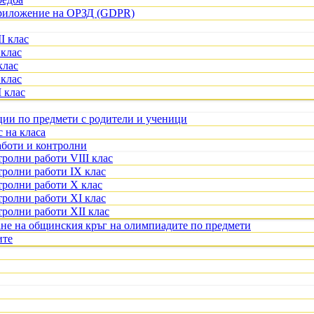
приложение на ОРЗД (GDPR)
I клас
 клас
клас
 клас
 клас
ции по предмети с родители и ученици
с на класа
аботи и контролни
ролни работи VIII клас
тролни работи IX клас
тролни работи X клас
тролни работи XI клас
тролни работи XII клас
ане на общинския кръг на олимпиадите по предмети
ите