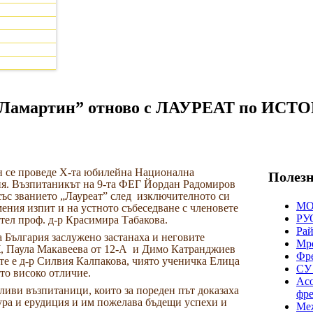
о Ламартин” отново с ЛАУРЕАТ по ИСТ
вен се проведе Х-та юбилейна Национална
Полезн
я. Възпитаникът на 9-та ФЕГ Йордан Радомиров
със званието „Лауреат” след
изключителното си
М
мения изпит и на устното събеседване с членовете
РУО
тел проф. д-р Красимира Табакова.
Рай
 България заслужено застанаха и неговите
Мре
 Паула Макавеева от 12-А
и Димо Катранджиев
Фре
те е д-р Силвия Калпакова, чиято ученичка Елица
СУ
то високо отличие.
Асо
тливи възпитаници, които за пореден път доказаха
фре
тура и ерудиция и им пожелава бъдещи успехи и
Меж