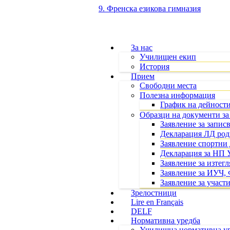
9. Френска езикова гимназия
За нас
Училищен екип
История
Прием
Свободни места
Полезна информация
График на дейности
Образци на документи за
Заявление за записв
Декларация ЛД роди
Заявление спортни
Декларация за НП 
Заявление за изтег
Заявление за ИУЧ, 
Заявление за участи
Зрелостници
Lire en Français
DELF
Нормативна уредба
Училищна нормативна у