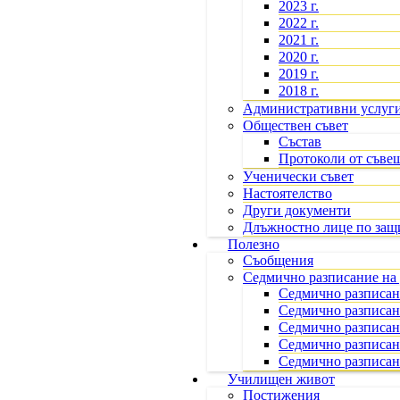
2023 г.
2022 г.
2021 г.
2020 г.
2019 г.
2018 г.
Административни услуг
Обществен съвет
Състав
Протоколи от съве
Ученически съвет
Настоятелство
Други документи
Длъжностно лице по защ
Полезно
Съобщения
Седмично разписание на 
Седмично разписани
Седмично разписан
Седмично разписан
Седмично разписан
Седмично разписани
Училищен живот
Постижения