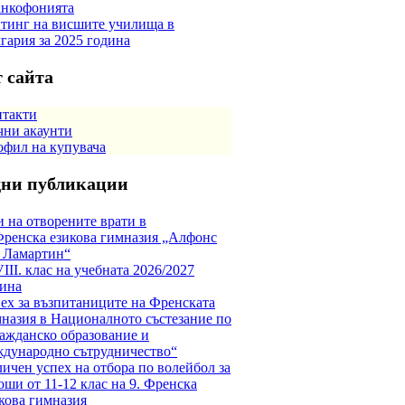
анкофонията
тинг на висшите училища в
гария за 2025 година
 сайта
нтакти
ни акаунти
фил на купувача
дни публикации
 на отворените врати в
Френска езикова гимназия „Алфонс
 Ламартин“
VIII. клас на учебната 2026/2027
ина
ех за възпитаниците на Френската
назия в Националното състезание по
ажданско образование и
дународно сътрудничество“
ичен успех на отбора по волейбол за
ши от 11-12 клас на 9. Френска
кова гимназия