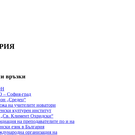
ОРИЯ
и връзки
ОН
 – София-град
он „Средец“
жа на учителите новатори
нски културен институт
 „Св. Климент Охридски“
циация на преподавателите по и на
нски език в България
дународна организация на