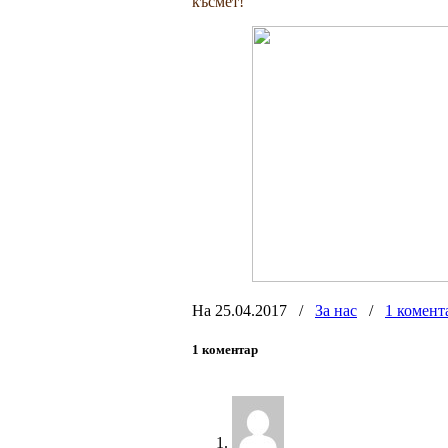
късмет!
На 25.04.2017
/
За нас
/
1 комент
1 коментар