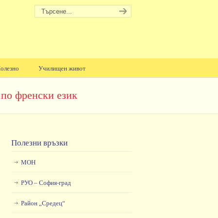
олезно
Училищен живот
 по френски език
Полезни връзки
МОН
РУО – София-град
Район „Средец“