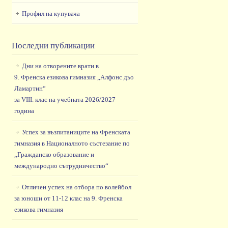
Профил на купувача
Последни публикации
Дни на отворените врати в
9. Френска езикова гимназия „Алфонс дьо
Ламартин“
за VIII. клас на учебната 2026/2027
година
Успех за възпитаниците на Френската
гимназия в Националното състезание по
„Гражданско образование и
международно сътрудничество“
Отличен успех на отбора по волейбол
за юноши от 11-12 клас на 9. Френска
езикова гимназия