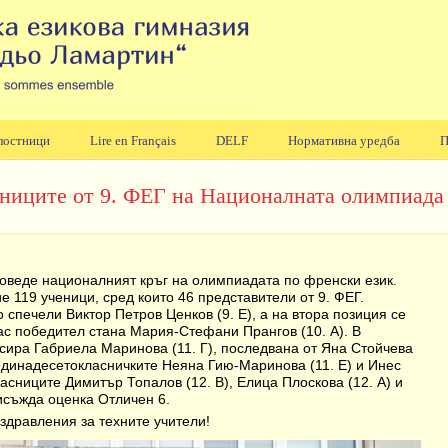
лостници
Lire en Français
DELF
Нормативна уредба
П
ениците от 9. ФЕГ на Националната олимпиада
 проведе националният кръг на олимпиадата по френски език.
 119 ученици, сред които 46 представители от 9. ФЕГ.
спечели Виктор Петров Ценков (9. Е), а на втора позиция се
лас победител стана Мария-Стефани Прангов (10. А). В
сира Габриела Маринова (11. Г), последвана от Яна Стойчева
 единадесетокласничките Неяна Гию-Маринова (11. Е) и Инес
асниците Димитър Топалов (12. В), Елица Плоскова (12. А) и
рисъжда оценка Отличен 6.
здравления за техните учители!