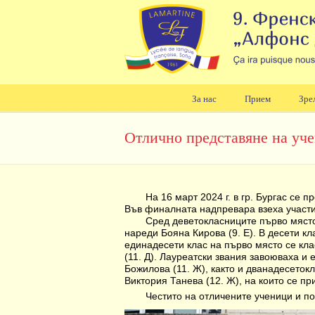
За нас
Прием
Зре
Навигация
Отлично представяне на уч
На 16 март 2024 г. в гр. Бургас се
Във финалната надпревара взеха участие
Сред деветокласниците първо място 
нареди Бояна Кирова (9. Е). В десети к
единадесети клас на първо място се кла
(11. Д). Лауреатски звания завоюваха и
Божилова (11. Ж), както и дванадесетокл
Виктория Танева (12. Ж), на които се п
Честито на отличените ученици и по