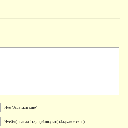
Име
(задължително)
Имейл
(няма да бъде публикуван)
(задължително)