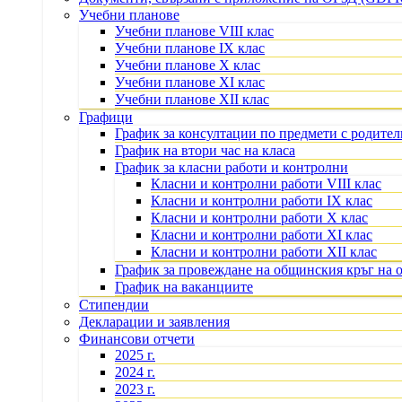
Учебни планове
Учебни планове VIII клас
Учебни планове IX клас
Учебни планове X клас
Учебни планове XI клас
Учебни планове XII клас
Графици
График за консултации по предмети с родите
График на втори час на класа
График за класни работи и контролни
Класни и контролни работи VIII клас
Класни и контролни работи IX клас
Класни и контролни работи X клас
Класни и контролни работи XI клас
Класни и контролни работи XII клас
График за провеждане на общинския кръг на 
График на ваканциите
Стипендии
Декларации и заявления
Финансови отчети
2025 г.
2024 г.
2023 г.