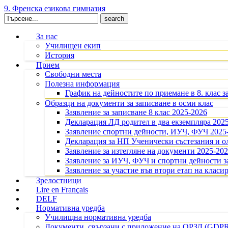
9. Френска езикова гимназия
Search
for:
За нас
Училищен екип
История
Прием
Свободни места
Полезна информация
График на дейностите по приемане в 8. клас з
Образци на документи за записване в осми клас
Заявление за записване 8 клас 2025-2026
Декларация ЛД родител в два екземпляра 202
Заявление спортни дейности, ИУЧ, ФУЧ 2025
Декларация за НП Ученически състезания и 
Заявление за изтегляне на документи 2025-20
Заявление за ИУЧ, ФУЧ и спортни дейности за
Заявление за участие във втори етап на класир
Зрелостници
Lire en Français
DELF
Нормативна уредба
Училищна нормативна уредба
Документи, свързани с приложение на ОРЗД (GDP