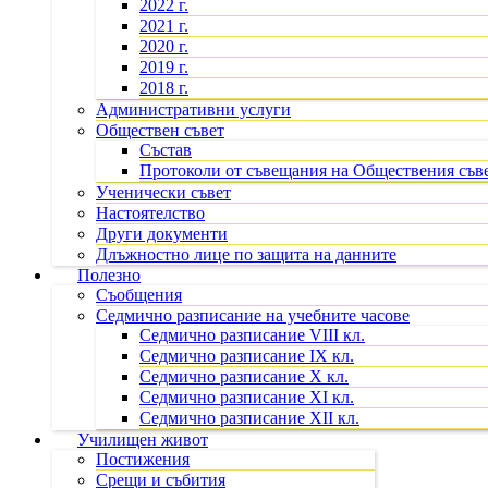
2022 г.
2021 г.
2020 г.
2019 г.
2018 г.
Административни услуги
Обществен съвет
Състав
Протоколи от съвещания на Обществения съв
Ученически съвет
Настоятелство
Други документи
Длъжностно лице по защита на данните
Полезно
Съобщения
Седмично разписание на учебните часове
Седмично разписание VIII кл.
Седмично разписание IX кл.
Седмично разписание X кл.
Седмично разписание XI кл.
Седмично разписание XII кл.
Училищен живот
Постижения
Срещи и събития