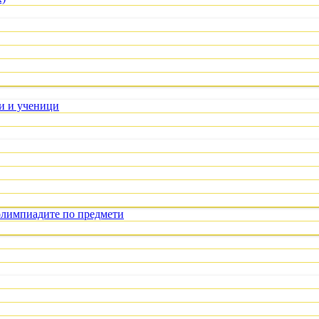
ли и ученици
олимпиадите по предмети