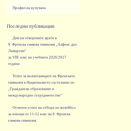
Профил на купувача
Последни публикации
Дни на отворените врати в
9. Френска езикова гимназия „Алфонс дьо
Ламартин“
за VIII. клас на учебната 2026/2027
година
Успех за възпитаниците на Френската
гимназия в Националното състезание по
„Гражданско образование и
международно сътрудничество“
Отличен успех на отбора по волейбол
за юноши от 11-12 клас на 9. Френска
езикова гимназия