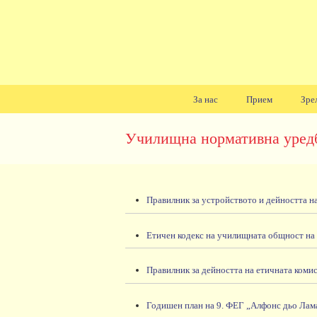
За нас
Прием
Зре
Училищна нормативна уред
Правилник за устройството и дейността н
Етичен кодекс на училищната общност на
Правилник за дейността на етичната коми
Годишен план на 9. ФЕГ „Алфонс дьо Лама