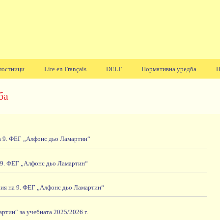
лостници
Lire en Français
DELF
Нормативна уредба
П
ба
а 9. ФЕГ „Алфонс дьо Ламартин“
 9. ФЕГ „Алфонс дьо Ламартин“
сия на 9. ФЕГ „Алфонс дьо Ламартин“
ртин“ за учебната 2025/2026 г.