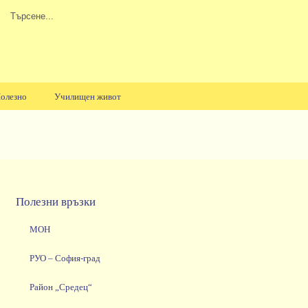
олезно
Училищен живот
Полезни връзки
МОН
РУО – София-град
Район „Средец“