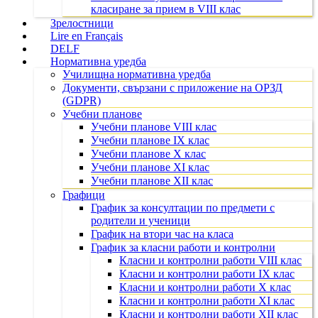
класиране за прием в VIII клас
Зрелостници
Lire en Français
DELF
Нормативна уредба
Училищна нормативна уредба
Документи, свързани с приложение на ОРЗД
(GDPR)
Учебни планове
Учебни планове VIII клас
Учебни планове IX клас
Учебни планове X клас
Учебни планове XI клас
Учебни планове XII клас
Графици
График за консултации по предмети с
родители и ученици
График на втори час на класа
График за класни работи и контролни
Класни и контролни работи VIII клас
Класни и контролни работи IX клас
Класни и контролни работи X клас
Класни и контролни работи XI клас
Класни и контролни работи XII клас