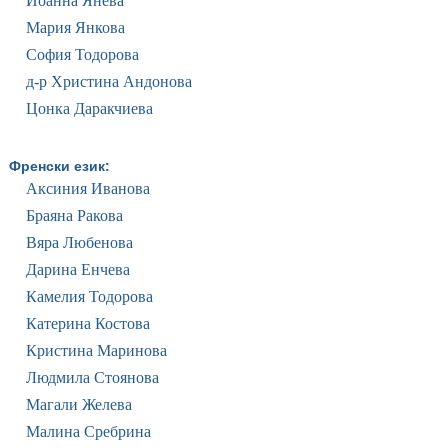
Йоанна Янева
Мария Янкова
София Тодорова
д-р Христина Андонова
Цонка Даракчиева
Френски език:
Аксиния Иванова
Браяна Ракова
Вяра Любенова
Дарина Енчева
Камелия Тодорова
Катерина Костова
Кристина Маринова
Людмила Стоянова
Магали Желева
Малина Сребрина