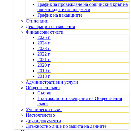
График за провеждане на общинския кръг на
олимпиадите по предмети
График на ваканциите
Стипендии
Декларации и заявления
Финансови отчети
2025 г.
2024 г.
2023 г.
2022 г.
2021 г.
2020 г.
2019 г.
2018 г.
Административни услуги
Обществен съвет
Състав
Протоколи от съвещания на Обществения
съвет
Ученически съвет
Настоятелство
Други документи
Длъжностно лице по защита на данните