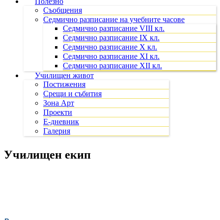
Полезно
Съобщения
Седмично разписание на учебните часове
Седмично разписание VIII кл.
Седмично разписание IX кл.
Седмично разписание X кл.
Седмично разписание XI кл.
Седмично разписание XII кл.
Училищен живот
Постижения
Срещи и събития
Зона Арт
Проекти
Е-дневник
Галерия
Училищен екип