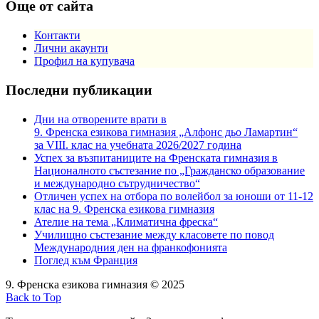
Още от сайта
Контакти
Лични акаунти
Профил на купувача
Последни публикации
Дни на отворените врати в
9. Френска езикова гимназия „Алфонс дьо Ламартин“
за VIII. клас на учебната 2026/2027 година
Успех за възпитаниците на Френската гимназия в
Националното състезание по „Гражданско образование
и международно сътрудничество“
Отличен успех на отбора по волейбол за юноши от 11-12
клас на 9. Френска езикова гимназия
Ателие на тема „Климатична фреска“
Училищно състезание между класовете по повод
Международния ден на франкофонията
Поглед към Франция
9. Френска езикова гимназия © 2025
Back to Top