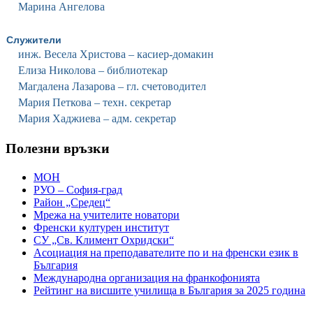
Марина Ангелова
Служители
инж. Весела Христова – касиер-домакин
Елиза Николова – библиотекар
Магдалена Лазарова – гл. счетоводител
Мария Петкова – техн. секретар
Мария Хаджиева – адм. секретар
Полезни връзки
МОН
РУО – София-град
Район „Средец“
Мрежа на учителите новатори
Френски културен институт
СУ „Св. Климент Охридски“
Асоциация на преподавателите по и на френски език в
България
Международна организация на франкофонията
Рейтинг на висшите училища в България за 2025 година