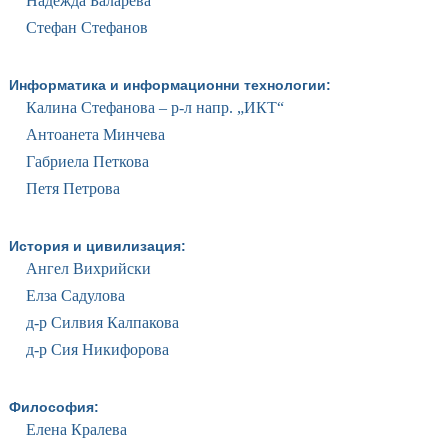
Надежда Баларева
Стефан Стефанов
Информатика и информационни технологии:
Калина Стефанова – р-л напр. „ИКТ“
Антоанета Минчева
Габриела Петкова
Петя Петрова
История и цивилизация:
Ангел Вихрийски
Елза Садулова
д-р Силвия Калпакова
д-р Сия Никифорова
Философия:
Елена Кралева