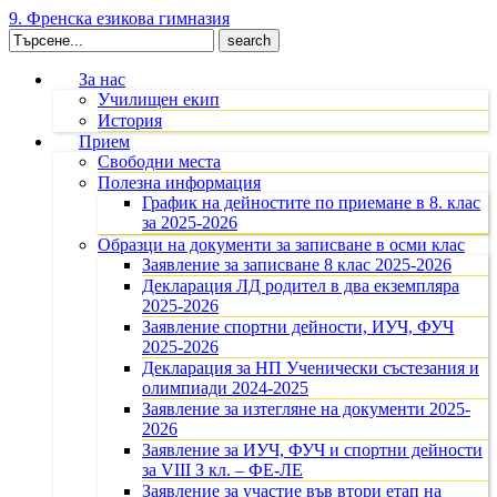
9. Френска езикова гимназия
Search
for:
За нас
Училищен екип
История
Прием
Свободни места
Полезна информация
График на дейностите по приемане в 8. клас
за 2025-2026
Образци на документи за записване в осми клас
Заявление за записване 8 клас 2025-2026
Декларация ЛД родител в два екземпляра
2025-2026
Заявление спортни дейности, ИУЧ, ФУЧ
2025-2026
Декларация за НП Ученически състезания и
олимпиади 2024-2025
Заявление за изтегляне на документи 2025-
2026
Заявление за ИУЧ, ФУЧ и спортни дейности
за VIII З кл. – ФЕ-ЛЕ
Заявление за участие във втори етап на