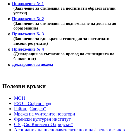
o
Приложение № 1
(Заявление за стипендия за постигнати образователни
успехи)
o
Приложение № 2
(Заявление за стипендия за подпомагане на достъпа до
образование)
o
Приложение № 3
(Заявление за еднократна стипендия за постигнати
високи резултати)
o
Приложение № 4
(Декларация за съгласие за превод на стипендията по
банков път)
o
Декларация за дохода
Полезни връзки
МОН
РУО – София-град
Район „Средец“
Мрежа на учителите новатори
Френски културен институт
СУ „Св. Климент Охридски“
Асоциация на преподавателите по и на френски език в