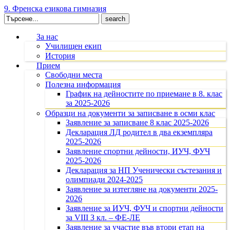
9. Френска езикова гимназия
Search
for:
За нас
Училищен екип
История
Прием
Свободни места
Полезна информация
График на дейностите по приемане в 8. клас
за 2025-2026
Образци на документи за записване в осми клас
Заявление за записване 8 клас 2025-2026
Декларация ЛД родител в два екземпляра
2025-2026
Заявление спортни дейности, ИУЧ, ФУЧ
2025-2026
Декларация за НП Ученически състезания и
олимпиади 2024-2025
Заявление за изтегляне на документи 2025-
2026
Заявление за ИУЧ, ФУЧ и спортни дейности
за VIII З кл. – ФЕ-ЛЕ
Заявление за участие във втори етап на