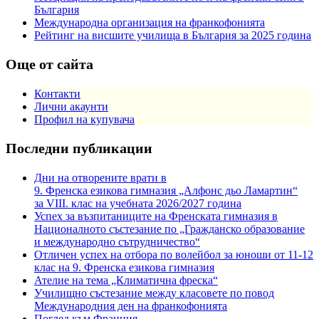
България
Международна организация на франкофонията
Рейтинг на висшите училища в България за 2025 година
Още от сайта
Контакти
Лични акаунти
Профил на купувача
Последни публикации
Дни на отворените врати в
9. Френска езикова гимназия „Алфонс дьо Ламартин“
за VIII. клас на учебната 2026/2027 година
Успех за възпитаниците на Френската гимназия в
Националното състезание по „Гражданско образование
и международно сътрудничество“
Отличен успех на отбора по волейбол за юноши от 11-12
клас на 9. Френска езикова гимназия
Ателие на тема „Климатична фреска“
Училищно състезание между класовете по повод
Международния ден на франкофонията
Поглед към Франция