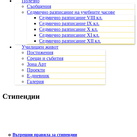
Полезно
Съобщения
Седмично разписание на учебните часове
Седмично разписание VIII кл.
Седмично разписание IX кл.
Седмично разписание X кл.
Седмично разписание XI кл.
Седмично разписание XII кл.
Училищен живот
Постижения
Срещи и събития
Зона Арт
Проекти
Е-дневник
Галерия
Стипендии
o
В
ътрешни правила за стипендии