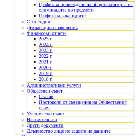
График за провеждане на общинския кръг на
олимпиадите по предмети
График на ваканциите
Стипендии
Декларации и заявления
Финансови отчети
2025 г.
2024 г.
2023 г.
2022 г.
2021 г.
2020 г.
2019 г.
2018 г.
Административни услуги
Обществен съвет
Състав
Протоколи от съвещания на Обществения
съвет
Ученически съвет
Настоятелство
Други документи
Длъжностно лице по защита на данните