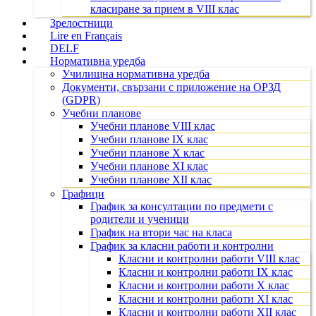
класиране за прием в VIII клас
Зрелостници
Lire en Français
DELF
Нормативна уредба
Училищна нормативна уредба
Документи, свързани с приложение на ОРЗД
(GDPR)
Учебни планове
Учебни планове VIII клас
Учебни планове IX клас
Учебни планове X клас
Учебни планове XI клас
Учебни планове XII клас
Графици
График за консултации по предмети с
родители и ученици
График на втори час на класа
График за класни работи и контролни
Класни и контролни работи VIII клас
Класни и контролни работи IX клас
Класни и контролни работи X клас
Класни и контролни работи XI клас
Класни и контролни работи XII клас