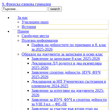
9. Френска езикова гимназия
Search
for:
За нас
Училищен екип
История
Прием
Свободни места
Полезна информация
График на дейностите по приемане в 8. клас
за 2025-2026
Образци на документи за записване в осми клас
Заявление за записване 8 клас 2025-2026
Декларация ЛД родител в два екземпляра
2025-2026
Заявление спортни дейности, ИУЧ, ФУЧ
2025-2026
Декларация за НП Ученически състезания и
олимпиади 2024-2025
Заявление за изтегляне на документи 2025-
2026
Заявление за ИУЧ, ФУЧ и спортни дейности
за VIII З кл. – ФЕ-ЛЕ
Заявление за участие във втори етап на