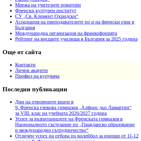
Мрежа на учителите новатори
Френски културен институт
СУ „Св. Климент Охридски“
Асоциация на преподавателите по и на френски език в
България
Международна организация на франкофонията
Рейтинг на висшите училища в България за 2025 година
Още от сайта
Контакти
Лични акаунти
Профил на купувача
Последни публикации
Дни на отворените врати в
9. Френска езикова гимназия „Алфонс дьо Ламартин“
за VIII. клас на учебната 2026/2027 година
Успех за възпитаниците на Френската гимназия в
Националното състезание по „Гражданско образование
и международно сътрудничество“
Отличен успех на отбора по волейбол за юноши от 11-12