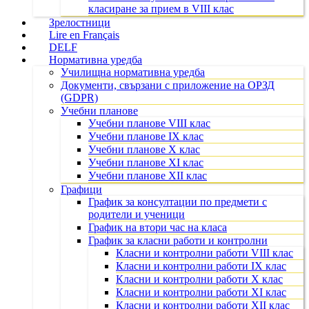
класиране за прием в VIII клас
Зрелостници
Lire en Français
DELF
Нормативна уредба
Училищна нормативна уредба
Документи, свързани с приложение на ОРЗД
(GDPR)
Учебни планове
Учебни планове VIII клас
Учебни планове IX клас
Учебни планове X клас
Учебни планове XI клас
Учебни планове XII клас
Графици
График за консултации по предмети с
родители и ученици
График на втори час на класа
График за класни работи и контролни
Класни и контролни работи VIII клас
Класни и контролни работи IX клас
Класни и контролни работи X клас
Класни и контролни работи XI клас
Класни и контролни работи XII клас