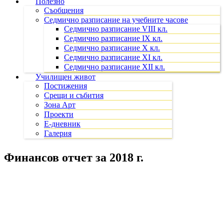
Полезно
Съобщения
Седмично разписание на учебните часове
Седмично разписание VIII кл.
Седмично разписание IX кл.
Седмично разписание X кл.
Седмично разписание XI кл.
Седмично разписание XII кл.
Училищен живот
Постижения
Срещи и събития
Зона Арт
Проекти
Е-дневник
Галерия
Финансов отчет за 2018 г.