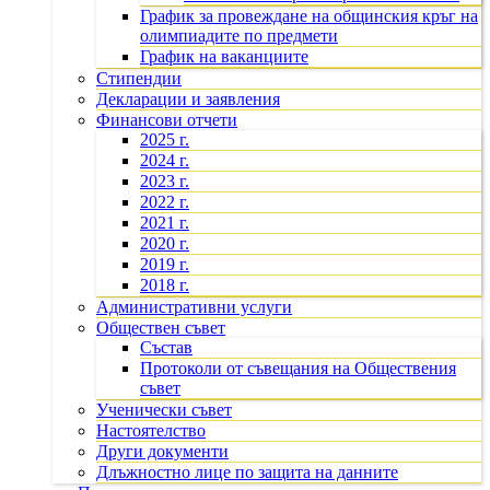
График за провеждане на общинския кръг на
олимпиадите по предмети
График на ваканциите
Стипендии
Декларации и заявления
Финансови отчети
2025 г.
2024 г.
2023 г.
2022 г.
2021 г.
2020 г.
2019 г.
2018 г.
Административни услуги
Обществен съвет
Състав
Протоколи от съвещания на Обществения
съвет
Ученически съвет
Настоятелство
Други документи
Длъжностно лице по защита на данните