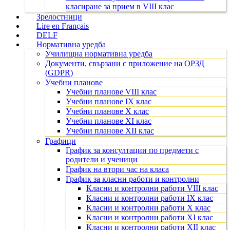
класиране за прием в VIII клас
Зрелостници
Lire en Français
DELF
Нормативна уредба
Училищна нормативна уредба
Документи, свързани с приложение на ОРЗД
(GDPR)
Учебни планове
Учебни планове VIII клас
Учебни планове IX клас
Учебни планове X клас
Учебни планове XI клас
Учебни планове XII клас
Графици
График за консултации по предмети с
родители и ученици
График на втори час на класа
График за класни работи и контролни
Класни и контролни работи VIII клас
Класни и контролни работи IX клас
Класни и контролни работи X клас
Класни и контролни работи XI клас
Класни и контролни работи XII клас