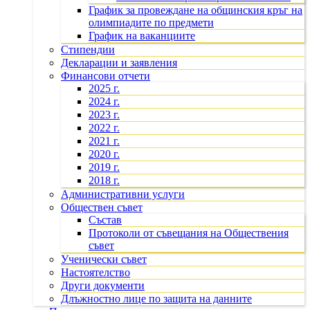
График за провеждане на общинския кръг на
олимпиадите по предмети
График на ваканциите
Стипендии
Декларации и заявления
Финансови отчети
2025 г.
2024 г.
2023 г.
2022 г.
2021 г.
2020 г.
2019 г.
2018 г.
Административни услуги
Обществен съвет
Състав
Протоколи от съвещания на Обществения
съвет
Ученически съвет
Настоятелство
Други документи
Длъжностно лице по защита на данните