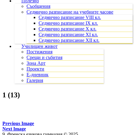
Полезно
Съобщения
Седмично разписание на учебните часове
Седмично разписание VIII кл.
Седмично разписание IX кл.
Седмично разписание X кл.
Седмично разписание XI кл.
Седмично разписание XII кл.
Училищен живот
Постижения
Срещи и събития
Зона Арт
Проекти
Е-дневник
Галерия
1 (13)
Previous Image
Next Image
9. Френска езикова гимназия © 2025