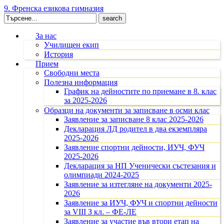
9. Френска езикова гимназия
Search
for:
За нас
Училищен екип
История
Прием
Свободни места
Полезна информация
График на дейностите по приемане в 8. клас
за 2025-2026
Образци на документи за записване в осми клас
Заявление за записване 8 клас 2025-2026
Декларация ЛД родител в два екземпляра
2025-2026
Заявление спортни дейности, ИУЧ, ФУЧ
2025-2026
Декларация за НП Ученически състезания и
олимпиади 2024-2025
Заявление за изтегляне на документи 2025-
2026
Заявление за ИУЧ, ФУЧ и спортни дейности
за VIII З кл. – ФЕ-ЛЕ
Заявление за участие във втори етап на