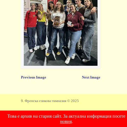
Previous Image
Next Image
9. Френска езикова гимназия © 2025
Това е архив на стария сайт. За актуална информация посете
новия
.