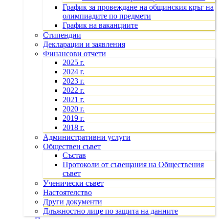
График за провеждане на общинския кръг на
олимпиадите по предмети
График на ваканциите
Стипендии
Декларации и заявления
Финансови отчети
2025 г.
2024 г.
2023 г.
2022 г.
2021 г.
2020 г.
2019 г.
2018 г.
Административни услуги
Обществен съвет
Състав
Протоколи от съвещания на Обществения
съвет
Ученически съвет
Настоятелство
Други документи
Длъжностно лице по защита на данните