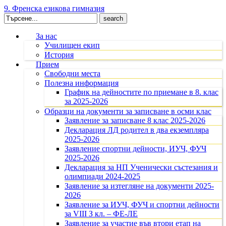
9. Френска езикова гимназия
Search
for:
За нас
Училищен екип
История
Прием
Свободни места
Полезна информация
График на дейностите по приемане в 8. клас
за 2025-2026
Образци на документи за записване в осми клас
Заявление за записване 8 клас 2025-2026
Декларация ЛД родител в два екземпляра
2025-2026
Заявление спортни дейности, ИУЧ, ФУЧ
2025-2026
Декларация за НП Ученически състезания и
олимпиади 2024-2025
Заявление за изтегляне на документи 2025-
2026
Заявление за ИУЧ, ФУЧ и спортни дейности
за VIII З кл. – ФЕ-ЛЕ
Заявление за участие във втори етап на