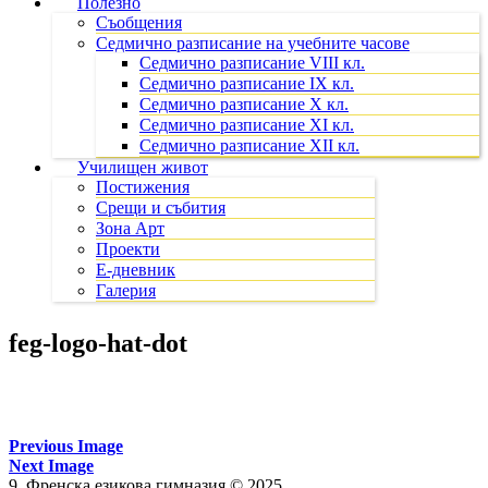
Полезно
Съобщения
Седмично разписание на учебните часове
Седмично разписание VIII кл.
Седмично разписание IX кл.
Седмично разписание X кл.
Седмично разписание XI кл.
Седмично разписание XII кл.
Училищен живот
Постижения
Срещи и събития
Зона Арт
Проекти
Е-дневник
Галерия
feg-logo-hat-dot
Previous Image
Next Image
9. Френска езикова гимназия © 2025