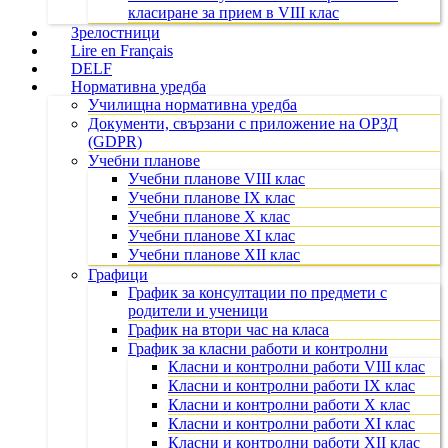
класиране за прием в VIII клас
Зрелостници
Lire en Français
DELF
Нормативна уредба
Училищна нормативна уредба
Документи, свързани с приложение на ОРЗД
(GDPR)
Учебни планове
Учебни планове VIII клас
Учебни планове IX клас
Учебни планове X клас
Учебни планове XI клас
Учебни планове XII клас
Графици
График за консултации по предмети с
родители и ученици
График на втори час на класа
График за класни работи и контролни
Класни и контролни работи VIII клас
Класни и контролни работи IX клас
Класни и контролни работи X клас
Класни и контролни работи XI клас
Класни и контролни работи XII клас