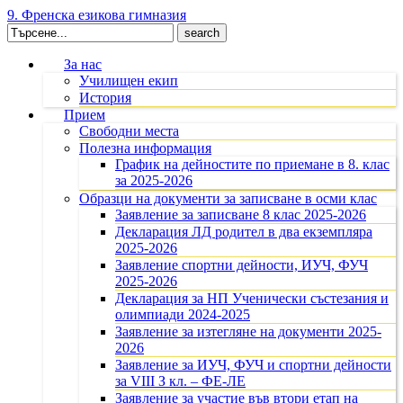
9. Френска езикова гимназия
Search
for:
За нас
Училищен екип
История
Прием
Свободни места
Полезна информация
График на дейностите по приемане в 8. клас
за 2025-2026
Образци на документи за записване в осми клас
Заявление за записване 8 клас 2025-2026
Декларация ЛД родител в два екземпляра
2025-2026
Заявление спортни дейности, ИУЧ, ФУЧ
2025-2026
Декларация за НП Ученически състезания и
олимпиади 2024-2025
Заявление за изтегляне на документи 2025-
2026
Заявление за ИУЧ, ФУЧ и спортни дейности
за VIII З кл. – ФЕ-ЛЕ
Заявление за участие във втори етап на