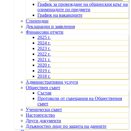
График за провеждане на общинския кръг на
олимпиадите по предмети
График на ваканциите
Стипендии
Декларации и заявления
Финансови отчети
2025 г.
2024 г.
2023 г.
2022 г.
2021 г.
2020 г.
2019 г.
2018 г.
Административни услуги
Обществен съвет
Състав
Протоколи от съвещания на Обществения
съвет
Ученически съвет
Настоятелство
Други документи
Длъжностно лице по защита на данните