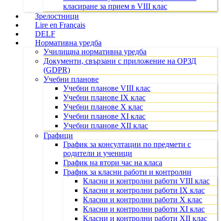
класиране за прием в VIII клас
Зрелостници
Lire en Français
DELF
Нормативна уредба
Училищна нормативна уредба
Документи, свързани с приложение на ОРЗД
(GDPR)
Учебни планове
Учебни планове VIII клас
Учебни планове IX клас
Учебни планове X клас
Учебни планове XI клас
Учебни планове XII клас
Графици
График за консултации по предмети с
родители и ученици
График на втори час на класа
График за класни работи и контролни
Класни и контролни работи VIII клас
Класни и контролни работи IX клас
Класни и контролни работи X клас
Класни и контролни работи XI клас
Класни и контролни работи XII клас