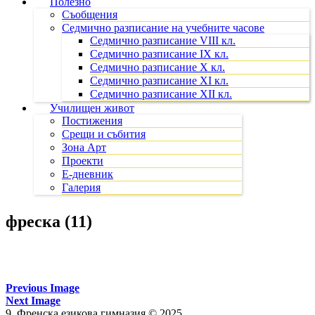
Полезно
Съобщения
Седмично разписание на учебните часове
Седмично разписание VIII кл.
Седмично разписание IX кл.
Седмично разписание X кл.
Седмично разписание XI кл.
Седмично разписание XII кл.
Училищен живот
Постижения
Срещи и събития
Зона Арт
Проекти
Е-дневник
Галерия
фреска (11)
Previous Image
Next Image
9. Френска езикова гимназия © 2025