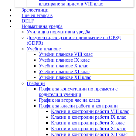
класиране за прием в VIII клас
Зрелостници
Lire en Français
DELF
Нормативна уредба
Училищна нормативна уредба
Документи, свързани с приложение на ОРЗД
(GDPR)
Учебни планове
Учебни планове VIII клас
Учебни планове IX клас
Учебни планове X клас
Учебни планове XI клас
Учебни планове XII клас
Графици
График за консултации по предмети с
родители и ученици
График на втори час на класа
График за класни работи и контролни
Класни и контролни работи VIII клас
Класни и контролни работи IX клас
Класни и контролни работи X клас
Класни и контролни работи XI клас
Класни и контролни работи XII клас