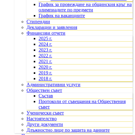
График за провеждане на общинския кръг на
олимпиадите по предмети
График на ваканциите
Стипендии
Декларации и заявления
Финансови отчети
2025 г.
2024 г.
2023 г.
2022 г.
2021 г.
2020 г.
2019 г.
2018 г.
Административни услуги
Обществен съвет
Състав
Протоколи от съвещания на Обществения
съвет
Ученически съвет
Настоятелство
Други документи
Длъжностно лице по защита на данните