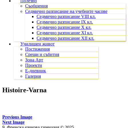
Полезно
Съобщения
Седмично разписание на учебните часове
Седмично разписание VIII кл.
Седмично разписание IX кл.
Седмично разписание X кл.
Седмично разписание XI кл.
Седмично разписание XII кл.
Училищен живот
Постижения
Срещи и събития
Зона Арт
Проекти
Е-дневник
Галерия
Histoire-Varna
Previous Image
Next Image
9. Френска езикова гимназия © 2025