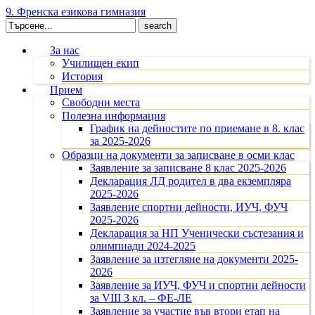
9. Френска езикова гимназия
Search
for:
За нас
Училищен екип
История
Прием
Свободни места
Полезна информация
График на дейностите по приемане в 8. клас
за 2025-2026
Образци на документи за записване в осми клас
Заявление за записване 8 клас 2025-2026
Декларация ЛД родител в два екземпляра
2025-2026
Заявление спортни дейности, ИУЧ, ФУЧ
2025-2026
Декларация за НП Ученически състезания и
олимпиади 2024-2025
Заявление за изтегляне на документи 2025-
2026
Заявление за ИУЧ, ФУЧ и спортни дейности
за VIII З кл. – ФЕ-ЛЕ
Заявление за участие във втори етап на