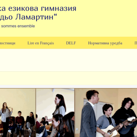
лостници
Lire en Français
DELF
Нормативна уредба
П