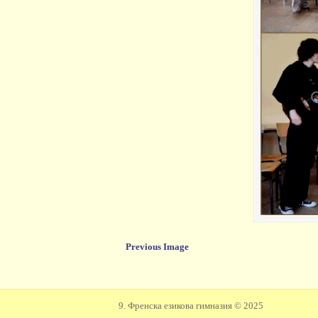
Previous Image
9. Френска езикова гимназия © 2025