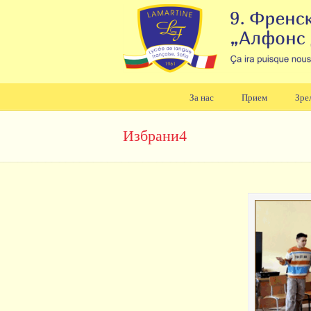
За нас
Прием
Зре
Навигация
Избрани4