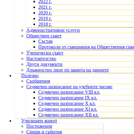
2022 г.
2021 г.
2020 г.
2019 г.
2018 г.
Административни услуги
Обществен съвет
Състав
Протоколи от съвещания на Обществения съв
Ученически съвет
Настоятелство
Други документи
Длъжностно лице по защита на данните
Полезно
Съобщения
Седмично разписание на учебните часове
Седмично разписание VIII кл.
Седмично разписание IX кл.
Седмично разписание X кл.
Седмично разписание XI кл.
Седмично разписание XII кл.
Училищен живот
Постижения
Срещи и събития