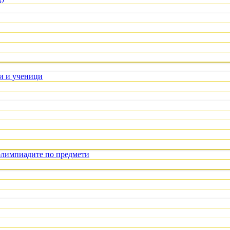
ли и ученици
олимпиадите по предмети