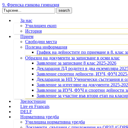
9. Френска езикова гимназия
Search
for:
За нас
Училищен екип
История
Прием
Свободни места
Полезна информация
График на дейностите по приемане в 8. клас з
Образци на документи за записване в осми клас
Заявление за записване 8 клас 2025-2026
Декларация ЛД родител в два екземпляра 202
Заявление спортни дейности, ИУЧ, ФУЧ 2025
Декларация за НП Ученически състезания и 
Заявление за изтегляне на документи 2025-20
Заявление за ИУЧ, ФУЧ и спортни дейности за
Заявление за участие във втори етап на класир
Зрелостници
Lire en Français
DELF
Нормативна уредба
Училищна нормативна уредба
Документи, свързани с приложение на ОРЗД (GDP