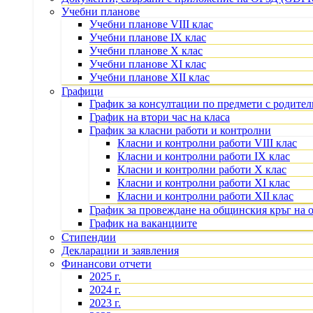
Учебни планове
Учебни планове VIII клас
Учебни планове IX клас
Учебни планове X клас
Учебни планове XI клас
Учебни планове XII клас
Графици
График за консултации по предмети с родите
График на втори час на класа
График за класни работи и контролни
Класни и контролни работи VIII клас
Класни и контролни работи IX клас
Класни и контролни работи X клас
Класни и контролни работи XI клас
Класни и контролни работи XII клас
График за провеждане на общинския кръг на 
График на ваканциите
Стипендии
Декларации и заявления
Финансови отчети
2025 г.
2024 г.
2023 г.