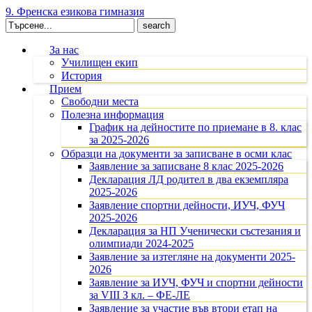
9. Френска езикова гимназия
Search
for:
За нас
Училищен екип
История
Прием
Свободни места
Полезна информация
График на дейностите по приемане в 8. клас
за 2025-2026
Образци на документи за записване в осми клас
Заявление за записване 8 клас 2025-2026
Декларация ЛД родител в два екземпляра
2025-2026
Заявление спортни дейности, ИУЧ, ФУЧ
2025-2026
Декларация за НП Ученически състезания и
олимпиади 2024-2025
Заявление за изтегляне на документи 2025-
2026
Заявление за ИУЧ, ФУЧ и спортни дейности
за VIII З кл. – ФЕ-ЛЕ
Заявление за участие във втори етап на