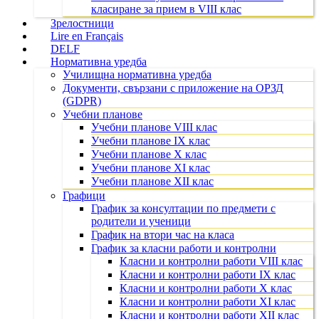
класиране за прием в VIII клас
Зрелостници
Lire en Français
DELF
Нормативна уредба
Училищна нормативна уредба
Документи, свързани с приложение на ОРЗД
(GDPR)
Учебни планове
Учебни планове VIII клас
Учебни планове IX клас
Учебни планове X клас
Учебни планове XI клас
Учебни планове XII клас
Графици
График за консултации по предмети с
родители и ученици
График на втори час на класа
График за класни работи и контролни
Класни и контролни работи VIII клас
Класни и контролни работи IX клас
Класни и контролни работи X клас
Класни и контролни работи XI клас
Класни и контролни работи XII клас