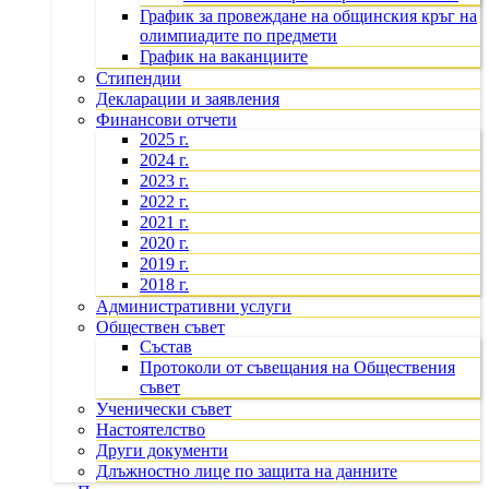
График за провеждане на общинския кръг на
олимпиадите по предмети
График на ваканциите
Стипендии
Декларации и заявления
Финансови отчети
2025 г.
2024 г.
2023 г.
2022 г.
2021 г.
2020 г.
2019 г.
2018 г.
Административни услуги
Обществен съвет
Състав
Протоколи от съвещания на Обществения
съвет
Ученически съвет
Настоятелство
Други документи
Длъжностно лице по защита на данните