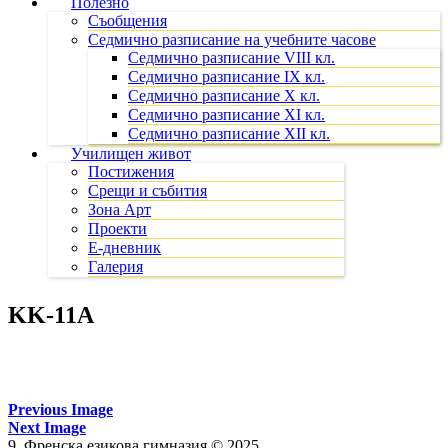
Полезно
Съобщения
Седмично разписание на учебните часове
Седмично разписание VIII кл.
Седмично разписание IX кл.
Седмично разписание X кл.
Седмично разписание XI кл.
Седмично разписание XII кл.
Училищен живот
Постижения
Срещи и събития
Зона Арт
Проекти
Е-дневник
Галерия
KK-11A
Previous Image
Next Image
9. Френска езикова гимназия © 2025