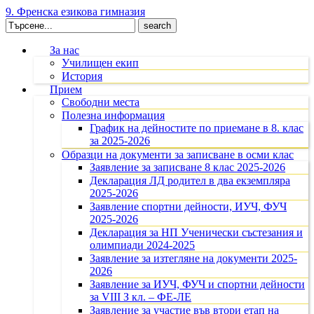
9. Френска езикова гимназия
Search
for:
За нас
Училищен екип
История
Прием
Свободни места
Полезна информация
График на дейностите по приемане в 8. клас
за 2025-2026
Образци на документи за записване в осми клас
Заявление за записване 8 клас 2025-2026
Декларация ЛД родител в два екземпляра
2025-2026
Заявление спортни дейности, ИУЧ, ФУЧ
2025-2026
Декларация за НП Ученически състезания и
олимпиади 2024-2025
Заявление за изтегляне на документи 2025-
2026
Заявление за ИУЧ, ФУЧ и спортни дейности
за VIII З кл. – ФЕ-ЛЕ
Заявление за участие във втори етап на