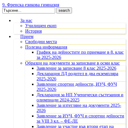
9. Френска езикова гимназия
Search
for:
За нас
Училищен екип
История
Прием
Свободни места
Полезна информация
График на дейностите по приемане в 8. клас
за 2025-2026
Образци на документи за записване в осми клас
Заявление за записване 8 клас 2025-2026
Декларация ЛД родител в два екземпляра
2025-2026
Заявление спортни дейности, ИУЧ, ФУЧ
2025-2026
Декларация за НП Ученически състезания и
олимпиади 2024-2025
Заявление за изтегляне на документи 2025-
2026
Заявление за ИУЧ, ФУЧ и спортни дейности
за VIII З кл. – ФЕ-ЛЕ
Заявление за участие във втори етап на