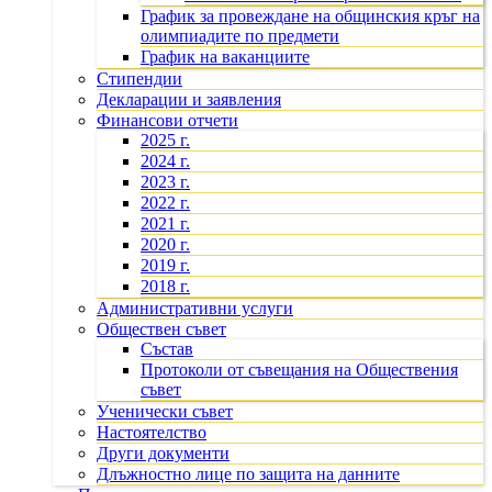
График за провеждане на общинския кръг на
олимпиадите по предмети
График на ваканциите
Стипендии
Декларации и заявления
Финансови отчети
2025 г.
2024 г.
2023 г.
2022 г.
2021 г.
2020 г.
2019 г.
2018 г.
Административни услуги
Обществен съвет
Състав
Протоколи от съвещания на Обществения
съвет
Ученически съвет
Настоятелство
Други документи
Длъжностно лице по защита на данните