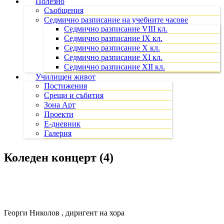
Полезно
Съобщения
Седмично разписание на учебните часове
Седмично разписание VIII кл.
Седмично разписание IX кл.
Седмично разписание X кл.
Седмично разписание XI кл.
Седмично разписание XII кл.
Училищен живот
Постижения
Срещи и събития
Зона Арт
Проекти
Е-дневник
Галерия
Коледен концерт (4)
Георги Николов , диригент на хора