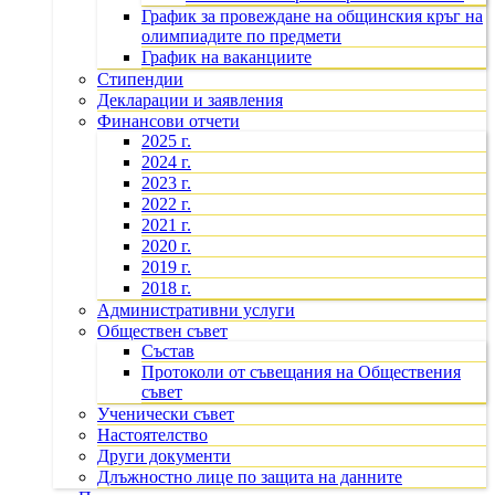
График за провеждане на общинския кръг на
олимпиадите по предмети
График на ваканциите
Стипендии
Декларации и заявления
Финансови отчети
2025 г.
2024 г.
2023 г.
2022 г.
2021 г.
2020 г.
2019 г.
2018 г.
Административни услуги
Обществен съвет
Състав
Протоколи от съвещания на Обществения
съвет
Ученически съвет
Настоятелство
Други документи
Длъжностно лице по защита на данните