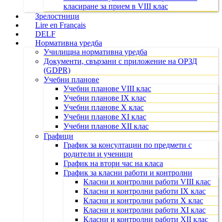
класиране за прием в VIII клас
Зрелостници
Lire en Français
DELF
Нормативна уредба
Училищна нормативна уредба
Документи, свързани с приложение на ОРЗД
(GDPR)
Учебни планове
Учебни планове VIII клас
Учебни планове IX клас
Учебни планове X клас
Учебни планове XI клас
Учебни планове XII клас
Графици
График за консултации по предмети с
родители и ученици
График на втори час на класа
График за класни работи и контролни
Класни и контролни работи VIII клас
Класни и контролни работи IX клас
Класни и контролни работи X клас
Класни и контролни работи XI клас
Класни и контролни работи XII клас