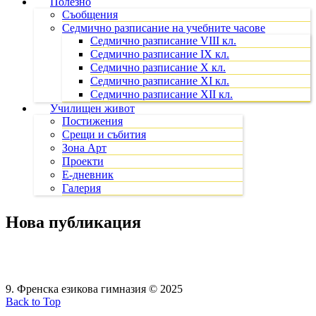
Полезно
Съобщения
Седмично разписание на учебните часове
Седмично разписание VIII кл.
Седмично разписание IX кл.
Седмично разписание X кл.
Седмично разписание XI кл.
Седмично разписание XII кл.
Училищен живот
Постижения
Срещи и събития
Зона Арт
Проекти
Е-дневник
Галерия
Нова публикация
9. Френска езикова гимназия © 2025
Back to Top