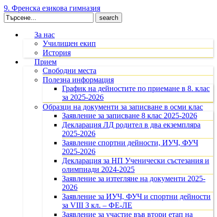
9. Френска езикова гимназия
Search
for:
За нас
Училищен екип
История
Прием
Свободни места
Полезна информация
График на дейностите по приемане в 8. клас
за 2025-2026
Образци на документи за записване в осми клас
Заявление за записване 8 клас 2025-2026
Декларация ЛД родител в два екземпляра
2025-2026
Заявление спортни дейности, ИУЧ, ФУЧ
2025-2026
Декларация за НП Ученически състезания и
олимпиади 2024-2025
Заявление за изтегляне на документи 2025-
2026
Заявление за ИУЧ, ФУЧ и спортни дейности
за VIII З кл. – ФЕ-ЛЕ
Заявление за участие във втори етап на