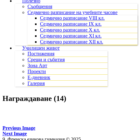
Полезно
Съобщения
Седмично разписание на учебните часове
Седмично разписание VIII кл.
Седмично разписание IX кл.
Седмично разписание X кл.
Седмично разписание XI кл.
Седмично разписание XII кл.
Училищен живот
Постижения
Срещи и събития
Зона Арт
Проекти
Е-дневник
Галерия
Награждаване (14)
Previous Image
Next Image
9. Френска езикова гимназия © 2025