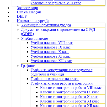
класиране за прием в VIII клас
Зрелостници
Lire en Français
DELF
Нормативна уредба
Училищна нормативна уредба
Документи, свързани с приложение на ОРЗД
(GDPR)
Учебни планове
Учебни планове VIII клас
Учебни планове IX клас
Учебни планове X клас
Учебни планове XI клас
Учебни планове XII клас
Графици
График за консултации по предмети с
родители и ученици
График на втори час на класа
График за класни работи и контролни
Класни и контролни работи VIII клас
Класни и контролни работи IX клас
Класни и контролни работи X клас
Класни и контролни работи XI клас
Класни и контролни работи XII клас