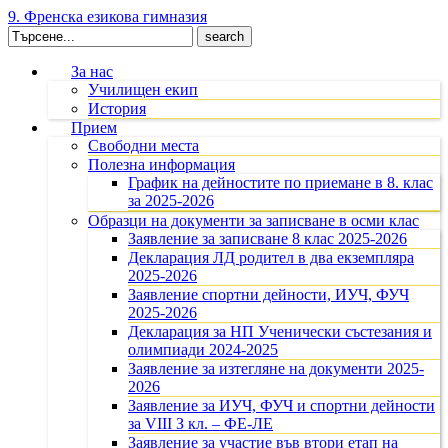
9. Френска езикова гимназия
Search
for:
За нас
Училищен екип
История
Прием
Свободни места
Полезна информация
График на дейностите по приемане в 8. клас
за 2025-2026
Образци на документи за записване в осми клас
Заявление за записване 8 клас 2025-2026
Декларация ЛД родител в два екземпляра
2025-2026
Заявление спортни дейности, ИУЧ, ФУЧ
2025-2026
Декларация за НП Ученически състезания и
олимпиади 2024-2025
Заявление за изтегляне на документи 2025-
2026
Заявление за ИУЧ, ФУЧ и спортни дейности
за VIII З кл. – ФЕ-ЛЕ
Заявление за участие във втори етап на