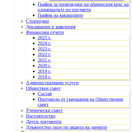
График за провеждане на общинския кръг на
олимпиадите по предмети
График на ваканциите
Стипендии
Декларации и заявления
Финансови отчети
2025 г.
2024 г.
2023 г.
2022 г.
2021 г.
2020 г.
2019 г.
2018 г.
Административни услуги
Обществен съвет
Състав
Протоколи от съвещания на Обществения
съвет
Ученически съвет
Настоятелство
Други документи
Длъжностно лице по защита на данните