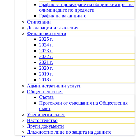
График за провеждане на общинския кръг на
олимпиадите по предмети
График на ваканциите
Стипендии
Декларации и заявления
Финансови отчети
2025 г.
2024 г.
2023 г.
2022 г.
2021 г.
2020 г.
2019 г.
2018 г.
Административни услуги
Обществен съвет
Състав
Протоколи от съвещания на Обществения
съвет
Ученически съвет
Настоятелство
Други документи
Длъжностно лице по защита на данните