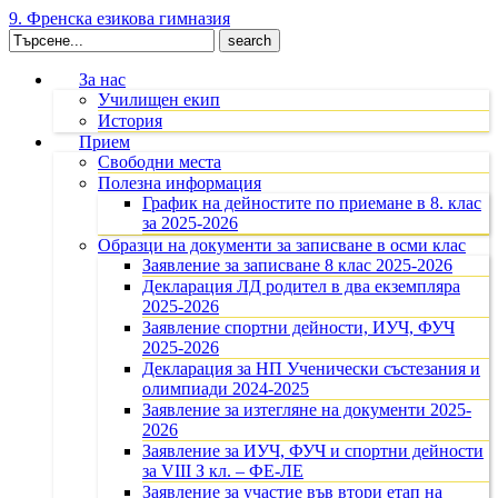
9. Френска езикова гимназия
Search
for:
За нас
Училищен екип
История
Прием
Свободни места
Полезна информация
График на дейностите по приемане в 8. клас
за 2025-2026
Образци на документи за записване в осми клас
Заявление за записване 8 клас 2025-2026
Декларация ЛД родител в два екземпляра
2025-2026
Заявление спортни дейности, ИУЧ, ФУЧ
2025-2026
Декларация за НП Ученически състезания и
олимпиади 2024-2025
Заявление за изтегляне на документи 2025-
2026
Заявление за ИУЧ, ФУЧ и спортни дейности
за VIII З кл. – ФЕ-ЛЕ
Заявление за участие във втори етап на