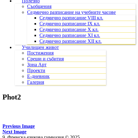
Полезно
Съобщения
Седмично разписание на учебните часове
Седмично разписание VIII кл.
Седмично разписание IX кл.
Седмично разписание X кл.
Седмично разписание XI кл.
Седмично разписание XII кл.
Училищен живот
Постижения
Срещи и събития
Зона Арт
Проекти
Е-дневник
Галерия
Phot2
Previous Image
Next Image
9. Френска езикова гимназия © 2025