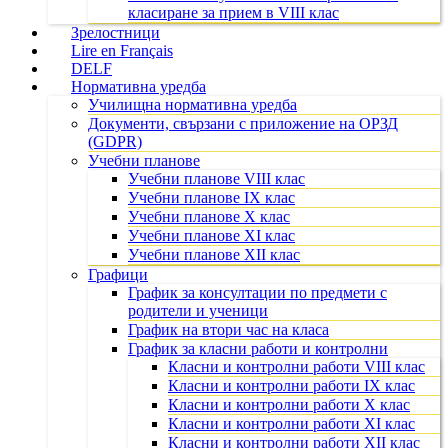
класиране за прием в VIII клас
Зрелостници
Lire en Français
DELF
Нормативна уредба
Училищна нормативна уредба
Документи, свързани с приложение на ОРЗД
(GDPR)
Учебни планове
Учебни планове VIII клас
Учебни планове IX клас
Учебни планове X клас
Учебни планове XI клас
Учебни планове XII клас
Графици
График за консултации по предмети с
родители и ученици
График на втори час на класа
График за класни работи и контролни
Класни и контролни работи VIII клас
Класни и контролни работи IX клас
Класни и контролни работи X клас
Класни и контролни работи XI клас
Класни и контролни работи XII клас