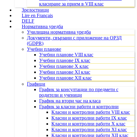
класиране за прием в VIII клас
Зрелостници
Lire en Français
DELF
Нормативна уредба
Училищна нормативна уредба
Документи, свързани с приложение на ОРЗД
(GDPR)
Учебни планове
Учебни планове VIII клас
Учебни планове IX клас
Учебни планове X клас
Учебни планове XI клас
Учебни планове XII клас
Графици
График за консултации по предмети с
родители и ученици
График на втори час на класа
График за класни работи и контролни
Класни и контролни работи VIII клас
Класни и контролни работи IX клас
Класни и контролни работи X клас
Класни и контролни работи XI клас
Класни и контролни работи XII клас