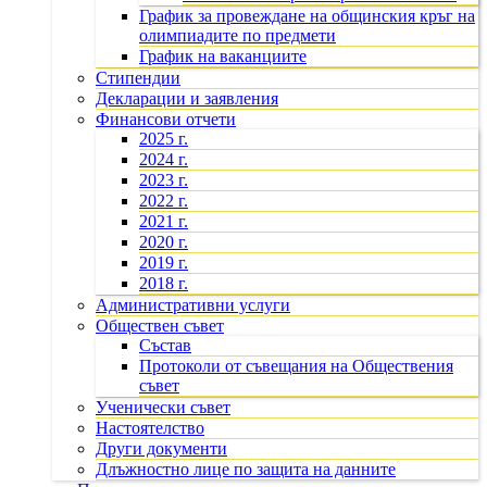
График за провеждане на общинския кръг на
олимпиадите по предмети
График на ваканциите
Стипендии
Декларации и заявления
Финансови отчети
2025 г.
2024 г.
2023 г.
2022 г.
2021 г.
2020 г.
2019 г.
2018 г.
Административни услуги
Обществен съвет
Състав
Протоколи от съвещания на Обществения
съвет
Ученически съвет
Настоятелство
Други документи
Длъжностно лице по защита на данните