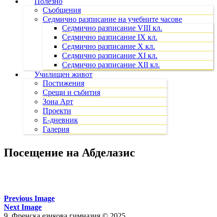
Полезно
Съобщения
Седмично разписание на учебните часове
Седмично разписание VIII кл.
Седмично разписание IX кл.
Седмично разписание X кл.
Седмично разписание XI кл.
Седмично разписание XII кл.
Училищен живот
Постижения
Срещи и събития
Зона Арт
Проекти
Е-дневник
Галерия
Посещение на Абделазис
Previous Image
Next Image
9. Френска езикова гимназия © 2025