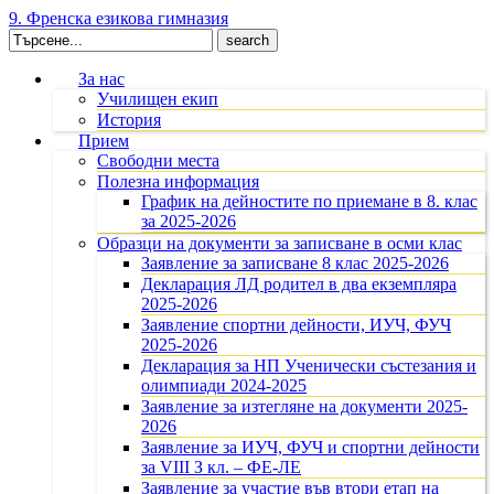
9. Френска езикова гимназия
Search
for:
За нас
Училищен екип
История
Прием
Свободни места
Полезна информация
График на дейностите по приемане в 8. клас
за 2025-2026
Образци на документи за записване в осми клас
Заявление за записване 8 клас 2025-2026
Декларация ЛД родител в два екземпляра
2025-2026
Заявление спортни дейности, ИУЧ, ФУЧ
2025-2026
Декларация за НП Ученически състезания и
олимпиади 2024-2025
Заявление за изтегляне на документи 2025-
2026
Заявление за ИУЧ, ФУЧ и спортни дейности
за VIII З кл. – ФЕ-ЛЕ
Заявление за участие във втори етап на