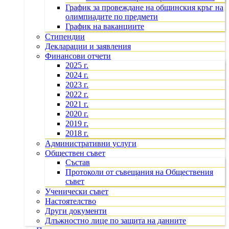
График за провеждане на общинския кръг на
олимпиадите по предмети
График на ваканциите
Стипендии
Декларации и заявления
Финансови отчети
2025 г.
2024 г.
2023 г.
2022 г.
2021 г.
2020 г.
2019 г.
2018 г.
Административни услуги
Обществен съвет
Състав
Протоколи от съвещания на Обществения
съвет
Ученически съвет
Настоятелство
Други документи
Длъжностно лице по защита на данните