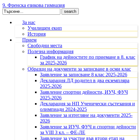
9. Френска езикова гимназия
Search
for:
За нас
Училищен екип
История
Прием
Свободни места
Полезна информация
График на дейностите по приемане в 8. клас
за 2025-2026
Образци на документи за записване в осми клас
Заявление за записване 8 клас 2025-2026
Декларация ЛД родител в два екземпляра
2025-2026
Заявление спортни дейности, ИУЧ, ФУЧ
2025-2026
Декларация за НП Ученически състезания и
олимпиади 2024-2025
Заявление за изтегляне на документи 2025-
2026
Заявление за ИУЧ, ФУЧ и спортни дейности
за VIII З кл. – ФЕ-ЛЕ
Заявление за участие във втори етап на