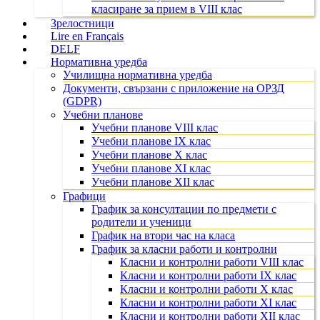
класиране за прием в VIII клас
Зрелостници
Lire en Français
DELF
Нормативна уредба
Училищна нормативна уредба
Документи, свързани с приложение на ОРЗД
(GDPR)
Учебни планове
Учебни планове VIII клас
Учебни планове IX клас
Учебни планове X клас
Учебни планове XI клас
Учебни планове XII клас
Графици
График за консултации по предмети с
родители и ученици
График на втори час на класа
График за класни работи и контролни
Класни и контролни работи VIII клас
Класни и контролни работи IX клас
Класни и контролни работи X клас
Класни и контролни работи XI клас
Класни и контролни работи XII клас