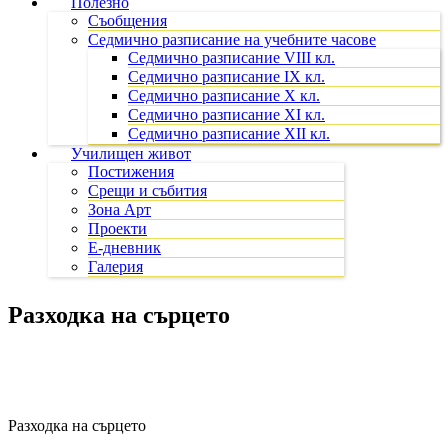
Полезно
Съобщения
Седмично разписание на учебните часове
Седмично разписание VIII кл.
Седмично разписание IX кл.
Седмично разписание X кл.
Седмично разписание XI кл.
Седмично разписание XII кл.
Училищен живот
Постижения
Срещи и събития
Зона Арт
Проекти
Е-дневник
Галерия
Разходка на сърцето
Разходка на сърцето