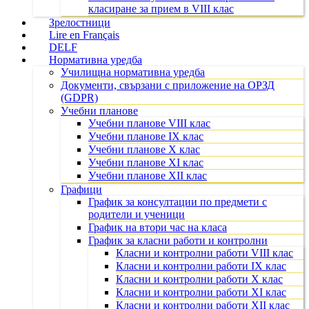
класиране за прием в VIII клас
Зрелостници
Lire en Français
DELF
Нормативна уредба
Училищна нормативна уредба
Документи, свързани с приложение на ОРЗД
(GDPR)
Учебни планове
Учебни планове VIII клас
Учебни планове IX клас
Учебни планове X клас
Учебни планове XI клас
Учебни планове XII клас
Графици
График за консултации по предмети с
родители и ученици
График на втори час на класа
График за класни работи и контролни
Класни и контролни работи VIII клас
Класни и контролни работи IX клас
Класни и контролни работи X клас
Класни и контролни работи XI клас
Класни и контролни работи XII клас