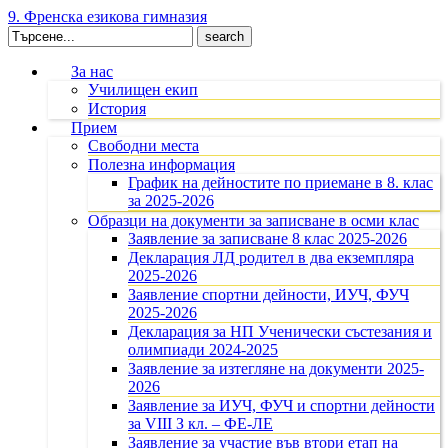
9. Френска езикова гимназия
Search
for:
За нас
Училищен екип
История
Прием
Свободни места
Полезна информация
График на дейностите по приемане в 8. клас
за 2025-2026
Образци на документи за записване в осми клас
Заявление за записване 8 клас 2025-2026
Декларация ЛД родител в два екземпляра
2025-2026
Заявление спортни дейности, ИУЧ, ФУЧ
2025-2026
Декларация за НП Ученически състезания и
олимпиади 2024-2025
Заявление за изтегляне на документи 2025-
2026
Заявление за ИУЧ, ФУЧ и спортни дейности
за VIII З кл. – ФЕ-ЛЕ
Заявление за участие във втори етап на