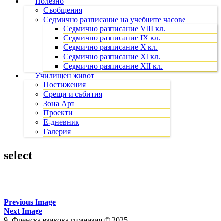
Полезно
Съобщения
Седмично разписание на учебните часове
Седмично разписание VIII кл.
Седмично разписание IX кл.
Седмично разписание X кл.
Седмично разписание XI кл.
Седмично разписание XII кл.
Училищен живот
Постижения
Срещи и събития
Зона Арт
Проекти
Е-дневник
Галерия
select
Previous Image
Next Image
9. Френска езикова гимназия © 2025