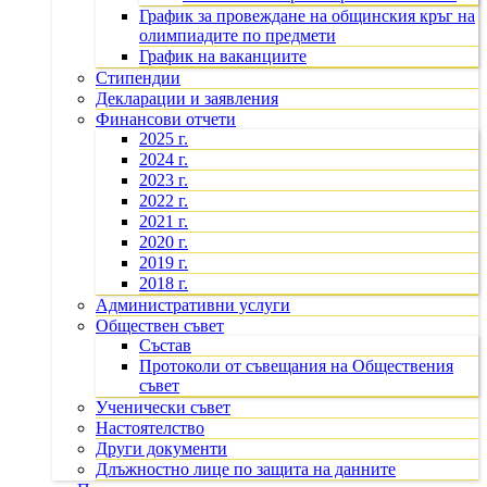
График за провеждане на общинския кръг на
олимпиадите по предмети
График на ваканциите
Стипендии
Декларации и заявления
Финансови отчети
2025 г.
2024 г.
2023 г.
2022 г.
2021 г.
2020 г.
2019 г.
2018 г.
Административни услуги
Обществен съвет
Състав
Протоколи от съвещания на Обществения
съвет
Ученически съвет
Настоятелство
Други документи
Длъжностно лице по защита на данните