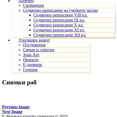
Полезно
Съобщения
Седмично разписание на учебните часове
Седмично разписание VIII кл.
Седмично разписание IX кл.
Седмично разписание X кл.
Седмично разписание XI кл.
Седмично разписание XII кл.
Училищен живот
Постижения
Срещи и събития
Зона Арт
Проекти
Е-дневник
Галерия
Снимки раб
Previous Image
Next Image
9. Френска езикова гимназия © 2025