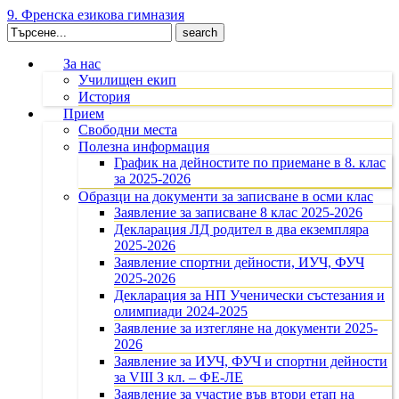
9. Френска езикова гимназия
Search
for:
За нас
Училищен екип
История
Прием
Свободни места
Полезна информация
График на дейностите по приемане в 8. клас
за 2025-2026
Образци на документи за записване в осми клас
Заявление за записване 8 клас 2025-2026
Декларация ЛД родител в два екземпляра
2025-2026
Заявление спортни дейности, ИУЧ, ФУЧ
2025-2026
Декларация за НП Ученически състезания и
олимпиади 2024-2025
Заявление за изтегляне на документи 2025-
2026
Заявление за ИУЧ, ФУЧ и спортни дейности
за VIII З кл. – ФЕ-ЛЕ
Заявление за участие във втори етап на