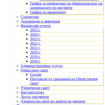
График за провеждане на общинския кръг на
олимпиадите по предмети
График на ваканциите
Стипендии
Декларации и заявления
Финансови отчети
2025 г.
2024 г.
2023 г.
2022 г.
2021 г.
2020 г.
2019 г.
2018 г.
Административни услуги
Обществен съвет
Състав
Протоколи от съвещания на Обществения
съвет
Ученически съвет
Настоятелство
Други документи
Длъжностно лице по защита на данните