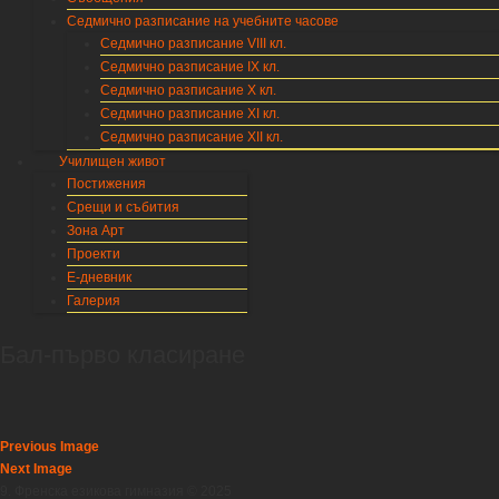
Седмично разписание на учебните часове
Седмично разписание VIII кл.
Седмично разписание IX кл.
Седмично разписание X кл.
Седмично разписание XI кл.
Седмично разписание XII кл.
Училищен живот
Постижения
Срещи и събития
Зона Арт
Проекти
Е-дневник
Галерия
Бал-първо класиране
Previous Image
Next Image
9. Френска езикова гимназия © 2025