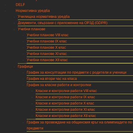
DELF
Нормативна уредба
Училищна нормативна уредба
Документи, свързани с приложение на ОРЗД (GDPR)
Учебни планове
Учебни планове VIII клас
Учебни планове IX клас
Учебни планове X клас
Учебни планове XI клас
Учебни планове XII клас
Графици
График за консултации по предмети с родители и ученици
График на втори час на класа
График за класни работи и контролни
Класни и контролни работи VIII клас
Класни и контролни работи IX клас
Класни и контролни работи X клас
Класни и контролни работи XI клас
Класни и контролни работи XII клас
График за провеждане на общинския кръг на олимпиадите по
предмети