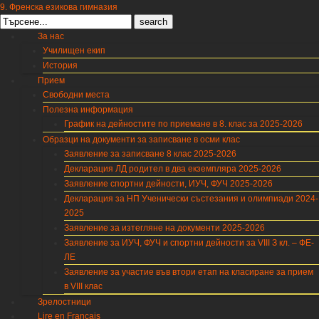
9. Френска езикова гимназия
Search
for:
За нас
Училищен екип
История
Прием
Свободни места
Полезна информация
График на дейностите по приемане в 8. клас за 2025-2026
Образци на документи за записване в осми клас
Заявление за записване 8 клас 2025-2026
Декларация ЛД родител в два екземпляра 2025-2026
Заявление спортни дейности, ИУЧ, ФУЧ 2025-2026
Декларация за НП Ученически състезания и олимпиади 2024-
2025
Заявление за изтегляне на документи 2025-2026
Заявление за ИУЧ, ФУЧ и спортни дейности за VIII З кл. – ФЕ-
ЛЕ
Заявление за участие във втори етап на класиране за прием
в VIII клас
Зрелостници
Lire en Français