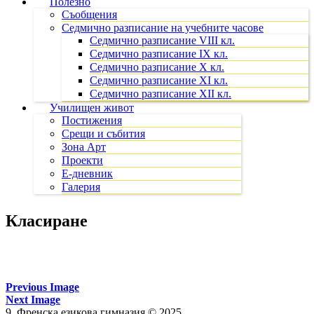
Полезно
Съобщения
Седмично разписание на учебните часове
Седмично разписание VIII кл.
Седмично разписание IX кл.
Седмично разписание X кл.
Седмично разписание XI кл.
Седмично разписание XII кл.
Училищен живот
Постижения
Срещи и събития
Зона Арт
Проекти
Е-дневник
Галерия
Класиране
Previous Image
Next Image
9. Френска езикова гимназия © 2025