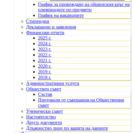
График за провеждане на общинския кръг на
олимпиадите по предмети
График на ваканциите
Стипендии
Декларации и заявления
Финансови отчети
2025 г.
2024 г.
2023 г.
2022 г.
2021 г.
2020 г.
2019 г.
2018 г.
Административни услуги
Обществен съвет
Състав
Протоколи от съвещания на Обществения
съвет
Ученически съвет
Настоятелство
Други документи
Длъжностно лице по защита на данните