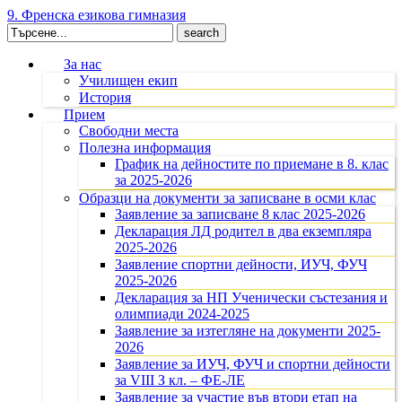
9. Френска езикова гимназия
Search
for:
За нас
Училищен екип
История
Прием
Свободни места
Полезна информация
График на дейностите по приемане в 8. клас
за 2025-2026
Образци на документи за записване в осми клас
Заявление за записване 8 клас 2025-2026
Декларация ЛД родител в два екземпляра
2025-2026
Заявление спортни дейности, ИУЧ, ФУЧ
2025-2026
Декларация за НП Ученически състезания и
олимпиади 2024-2025
Заявление за изтегляне на документи 2025-
2026
Заявление за ИУЧ, ФУЧ и спортни дейности
за VIII З кл. – ФЕ-ЛЕ
Заявление за участие във втори етап на