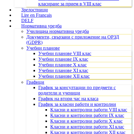
класиране за прием в VIII клас
Зрелостници
Lire en Français
DELF
Нормативна уредба
Училищна нормативна уредба
Документи, свързани с приложение на ОРЗД
(GDPR)
Учебни планове
Учебни планове VIII клас
Учебни планове IX клас
Учебни планове X клас
Учебни планове XI клас
Учебни планове XII клас
Графици
График за консултации по предмети с
родители и ученици
График на втори час на класа
График за класни работи и контролни
Класни и контролни работи VIII клас
Класни и контролни работи IX клас
Класни и контролни работи X клас
Класни и контролни работи XI клас
Класни и контролни работи XII клас