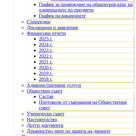
График за провеждане на общинския кръг на
олимпиадите по предмети
График на ваканциите
Стипендии
Декларации и заявления
Финансови отчети
2025 г.
2024 г.
2023 г.
2022 г.
2021 г.
2020 г.
2019 г.
2018 г.
Административни услуги
Обществен съвет
Състав
Протоколи от съвещания на Обществения
съвет
Ученически съвет
Настоятелство
Други документи
Длъжностно лице по защита на данните