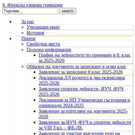
9. Френска езикова гимназия
Search
for:
За нас
Училищен екип
История
Прием
Свободни места
Полезна информация
График на дейностите по приемане в 8. клас
за 2025-2026
Образци на документи за записване в осми клас
Заявление за записване 8 клас 2025-2026
Декларация ЛД родител в два екземпляра
2025-2026
Заявление спортни дейности, ИУЧ, ФУЧ
2025-2026
Декларация за НП Ученически състезания и
олимпиади 2024-2025
Заявление за изтегляне на документи 2025-
2026
Заявление за ИУЧ, ФУЧ и спортни дейности
за VIII З кл. – ФЕ-ЛЕ
Заявление за участие във втори етап на