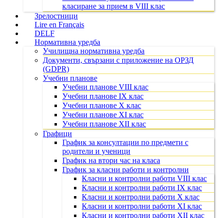
класиране за прием в VIII клас
Зрелостници
Lire en Français
DELF
Нормативна уредба
Училищна нормативна уредба
Документи, свързани с приложение на ОРЗД
(GDPR)
Учебни планове
Учебни планове VIII клас
Учебни планове IX клас
Учебни планове X клас
Учебни планове XI клас
Учебни планове XII клас
Графици
График за консултации по предмети с
родители и ученици
График на втори час на класа
График за класни работи и контролни
Класни и контролни работи VIII клас
Класни и контролни работи IX клас
Класни и контролни работи X клас
Класни и контролни работи XI клас
Класни и контролни работи XII клас