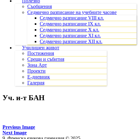
Полезно
Съобщения
Седмично разписание на учебните часове
Седмично разписание VIII кл.
Седмично разписание IX кл.
Седмично разписание X кл.
Седмично разписание XI кл.
Седмично разписание XII кл.
Училищен живот
Постижения
Срещи и събития
Зона Арт
Проекти
Е-дневник
Галерия
Уч. и-т БАН
Previous Image
Next Image
9. Френска езикова гимназия © 2025