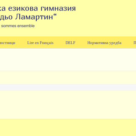
лостници
Lire en Français
DELF
Нормативна уредба
П