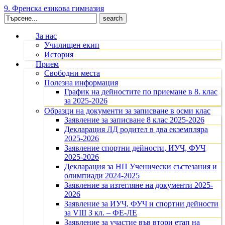
9. Френска езикова гимназия
Search
for:
За нас
Училищен екип
История
Прием
Свободни места
Полезна информация
График на дейностите по приемане в 8. клас
за 2025-2026
Образци на документи за записване в осми клас
Заявление за записване 8 клас 2025-2026
Декларация ЛД родител в два екземпляра
2025-2026
Заявление спортни дейности, ИУЧ, ФУЧ
2025-2026
Декларация за НП Ученически състезания и
олимпиади 2024-2025
Заявление за изтегляне на документи 2025-
2026
Заявление за ИУЧ, ФУЧ и спортни дейности
за VIII З кл. – ФЕ-ЛЕ
Заявление за участие във втори етап на