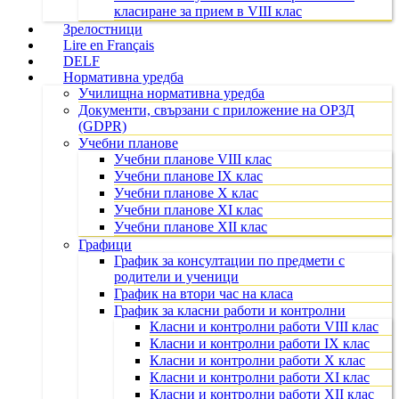
класиране за прием в VIII клас
Зрелостници
Lire en Français
DELF
Нормативна уредба
Училищна нормативна уредба
Документи, свързани с приложение на ОРЗД
(GDPR)
Учебни планове
Учебни планове VIII клас
Учебни планове IX клас
Учебни планове X клас
Учебни планове XI клас
Учебни планове XII клас
Графици
График за консултации по предмети с
родители и ученици
График на втори час на класа
График за класни работи и контролни
Класни и контролни работи VIII клас
Класни и контролни работи IX клас
Класни и контролни работи X клас
Класни и контролни работи XI клас
Класни и контролни работи XII клас