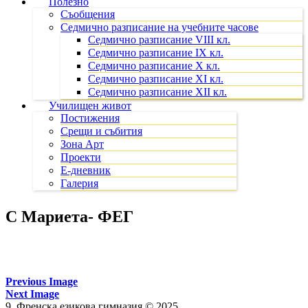
Полезно
Съобщения
Седмично разписание на учебните часове
Седмично разписание VIII кл.
Седмично разписание IX кл.
Седмично разписание X кл.
Седмично разписание XI кл.
Седмично разписание XII кл.
Училищен живот
Постижения
Срещи и събития
Зона Арт
Проекти
Е-дневник
Галерия
С Мариета- ФЕГ
Previous Image
Next Image
9. Френска езикова гимназия © 2025