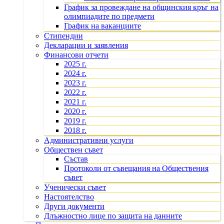
График за провеждане на общинския кръг на
олимпиадите по предмети
График на ваканциите
Стипендии
Декларации и заявления
Финансови отчети
2025 г.
2024 г.
2023 г.
2022 г.
2021 г.
2020 г.
2019 г.
2018 г.
Административни услуги
Обществен съвет
Състав
Протоколи от съвещания на Обществения
съвет
Ученически съвет
Настоятелство
Други документи
Длъжностно лице по защита на данните