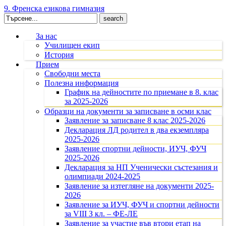
9. Френска езикова гимназия
Search
for:
За нас
Училищен екип
История
Прием
Свободни места
Полезна информация
График на дейностите по приемане в 8. клас
за 2025-2026
Образци на документи за записване в осми клас
Заявление за записване 8 клас 2025-2026
Декларация ЛД родител в два екземпляра
2025-2026
Заявление спортни дейности, ИУЧ, ФУЧ
2025-2026
Декларация за НП Ученически състезания и
олимпиади 2024-2025
Заявление за изтегляне на документи 2025-
2026
Заявление за ИУЧ, ФУЧ и спортни дейности
за VIII З кл. – ФЕ-ЛЕ
Заявление за участие във втори етап на