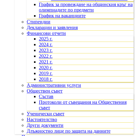
График за провеждане на общинския кръг на
олимпиадите по предмети
График на ваканциите
Стипендии
Декларации и заявления
Финансови отчети
2025 г.
2024 г.
2023 г.
2022 г.
2021 г.
2020 г.
2019 г.
2018 г.
Административни услуги
Обществен съвет
Състав
Протоколи от съвещания на Обществения
съвет
Ученически съвет
Настоятелство
Други документи
Длъжностно лице по защита на данните