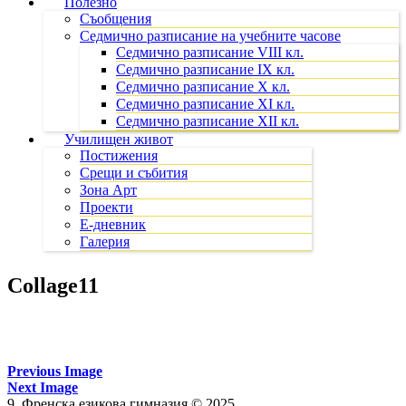
Полезно
Съобщения
Седмично разписание на учебните часове
Седмично разписание VIII кл.
Седмично разписание IX кл.
Седмично разписание X кл.
Седмично разписание XI кл.
Седмично разписание XII кл.
Училищен живот
Постижения
Срещи и събития
Зона Арт
Проекти
Е-дневник
Галерия
Collage11
Previous Image
Next Image
9. Френска езикова гимназия © 2025