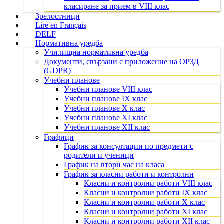
класиране за прием в VIII клас
Зрелостници
Lire en Français
DELF
Нормативна уредба
Училищна нормативна уредба
Документи, свързани с приложение на ОРЗД
(GDPR)
Учебни планове
Учебни планове VIII клас
Учебни планове IX клас
Учебни планове X клас
Учебни планове XI клас
Учебни планове XII клас
Графици
График за консултации по предмети с
родители и ученици
График на втори час на класа
График за класни работи и контролни
Класни и контролни работи VIII клас
Класни и контролни работи IX клас
Класни и контролни работи X клас
Класни и контролни работи XI клас
Класни и контролни работи XII клас