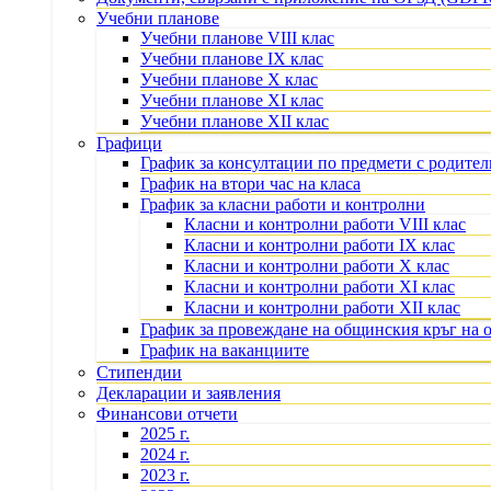
Учебни планове
Учебни планове VIII клас
Учебни планове IX клас
Учебни планове X клас
Учебни планове XI клас
Учебни планове XII клас
Графици
График за консултации по предмети с родите
График на втори час на класа
График за класни работи и контролни
Класни и контролни работи VIII клас
Класни и контролни работи IX клас
Класни и контролни работи X клас
Класни и контролни работи XI клас
Класни и контролни работи XII клас
График за провеждане на общинския кръг на 
График на ваканциите
Стипендии
Декларации и заявления
Финансови отчети
2025 г.
2024 г.
2023 г.