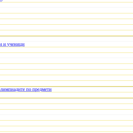
ли и ученици
олимпиадите по предмети