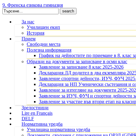
9. Френска езикова гимназия
Search
for:
За нас
Училищен екип
История
Прием
Свободни места
Полезна информация
График на дейностите по приемане в 8. клас з
Образци на документи за записване в осми клас
Заявление за записване 8 клас 2025-2026
Декларация ЛД родител в два екземпляра 202
Заявление спортни дейности, ИУЧ, ФУЧ 2025
Декларация за НП Ученически състезания и 
Заявление за изтегляне на документи 2025-20
Заявление за ИУЧ, ФУЧ и спортни дейности за
Заявление за участие във втори етап на класир
Зрелостници
Lire en Français
DELF
Нормативна уредба
Училищна нормативна уредба
Документи, свързани с приложение на ОРЗД (GDP