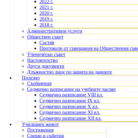
2022 г.
2021 г.
2020 г.
2019 г.
2018 г.
Административни услуги
Обществен съвет
Състав
Протоколи от съвещания на Обществения съв
Ученически съвет
Настоятелство
Други документи
Длъжностно лице по защита на данните
Полезно
Съобщения
Седмично разписание на учебните часове
Седмично разписание VIII кл.
Седмично разписание IX кл.
Седмично разписание X кл.
Седмично разписание XI кл.
Седмично разписание XII кл.
Училищен живот
Постижения
Срещи и събития