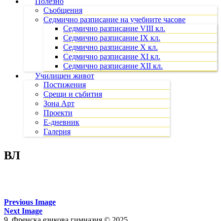
Полезно
Съобщения
Седмично разписание на учебните часове
Седмично разписание VIII кл.
Седмично разписание IX кл.
Седмично разписание X кл.
Седмично разписание XI кл.
Седмично разписание XII кл.
Училищен живот
Постижения
Срещи и събития
Зона Арт
Проекти
Е-дневник
Галерия
ВЛ
Previous Image
Next Image
9. Френска езикова гимназия © 2025