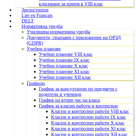
класиране за прием в VIII клас
Зрелостници
Lire en Français
DELF
Нормативна уредба
Училищна нормативна уредба
Документи, свързани с приложение на ОРЗД
(GDPR)
Учебни планове
Учебни планове VIII клас
Учебни планове IX клас
Учебни планове X клас
Учебни планове XI клас
Учебни планове XII клас
Графици
График за консултации по предмети с
родители и ученици
График на втори час на класа
График за класни работи и контролни
Класни и контролни работи VIII клас
Класни и контролни работи IX клас
Класни и контролни работи X клас
Класни и контролни работи XI клас
Класни и контролни работи XII клас