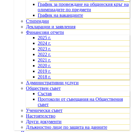
График за провеждане на общинския кръг на
олимпиадите по предмети
График на ваканциите
Стипендии
Декларации и заявления
Финансови отчети
2025 г.
2024 г.
2023 г.
2022 г.
2021 г.
2020 г.
2019 г.
2018 г.
Административни услуги
Обществен съвет
Състав
Протоколи от съвещания на Обществения
съвет
Ученически съвет
Настоятелство
Други документи
Длъжностно лице по защита на данните