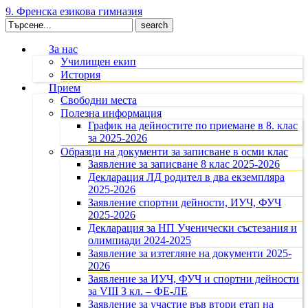
9. Френска езикова гимназия
Search
for:
За нас
Училищен екип
История
Прием
Свободни места
Полезна информация
График на дейностите по приемане в 8. клас
за 2025-2026
Образци на документи за записване в осми клас
Заявление за записване 8 клас 2025-2026
Декларация ЛД родител в два екземпляра
2025-2026
Заявление спортни дейности, ИУЧ, ФУЧ
2025-2026
Декларация за НП Ученически състезания и
олимпиади 2024-2025
Заявление за изтегляне на документи 2025-
2026
Заявление за ИУЧ, ФУЧ и спортни дейности
за VIII З кл. – ФЕ-ЛЕ
Заявление за участие във втори етап на