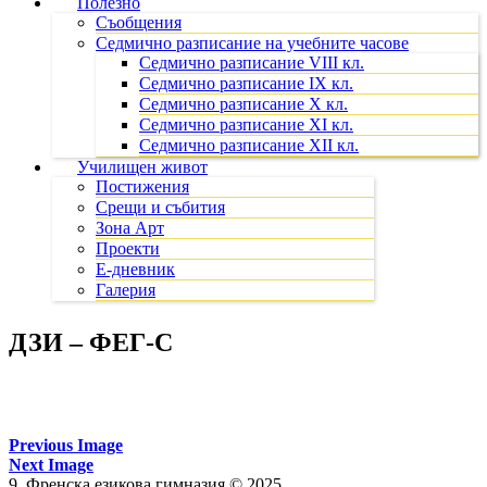
Полезно
Съобщения
Седмично разписание на учебните часове
Седмично разписание VIII кл.
Седмично разписание IX кл.
Седмично разписание X кл.
Седмично разписание XI кл.
Седмично разписание XII кл.
Училищен живот
Постижения
Срещи и събития
Зона Арт
Проекти
Е-дневник
Галерия
ДЗИ – ФЕГ-C
Previous Image
Next Image
9. Френска езикова гимназия © 2025