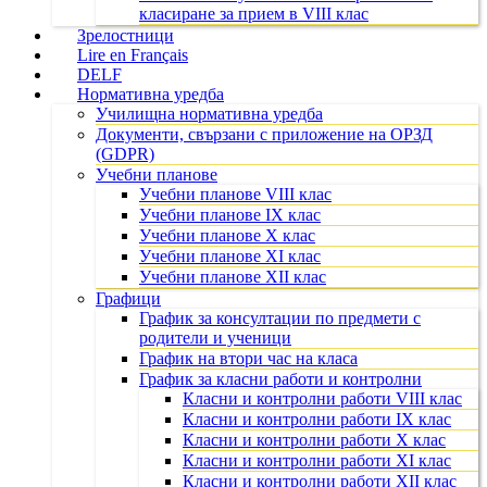
класиране за прием в VIII клас
Зрелостници
Lire en Français
DELF
Нормативна уредба
Училищна нормативна уредба
Документи, свързани с приложение на ОРЗД
(GDPR)
Учебни планове
Учебни планове VIII клас
Учебни планове IX клас
Учебни планове X клас
Учебни планове XI клас
Учебни планове XII клас
Графици
График за консултации по предмети с
родители и ученици
График на втори час на класа
График за класни работи и контролни
Класни и контролни работи VIII клас
Класни и контролни работи IX клас
Класни и контролни работи X клас
Класни и контролни работи XI клас
Класни и контролни работи XII клас