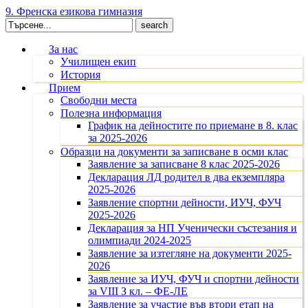
9. Френска езикова гимназия
Search
for:
За нас
Училищен екип
История
Прием
Свободни места
Полезна информация
График на дейностите по приемане в 8. клас
за 2025-2026
Образци на документи за записване в осми клас
Заявление за записване 8 клас 2025-2026
Декларация ЛД родител в два екземпляра
2025-2026
Заявление спортни дейности, ИУЧ, ФУЧ
2025-2026
Декларация за НП Ученически състезания и
олимпиади 2024-2025
Заявление за изтегляне на документи 2025-
2026
Заявление за ИУЧ, ФУЧ и спортни дейности
за VIII З кл. – ФЕ-ЛЕ
Заявление за участие във втори етап на