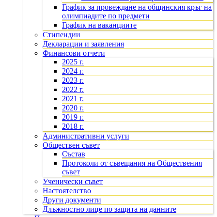
График за провеждане на общинския кръг на
олимпиадите по предмети
График на ваканциите
Стипендии
Декларации и заявления
Финансови отчети
2025 г.
2024 г.
2023 г.
2022 г.
2021 г.
2020 г.
2019 г.
2018 г.
Административни услуги
Обществен съвет
Състав
Протоколи от съвещания на Обществения
съвет
Ученически съвет
Настоятелство
Други документи
Длъжностно лице по защита на данните