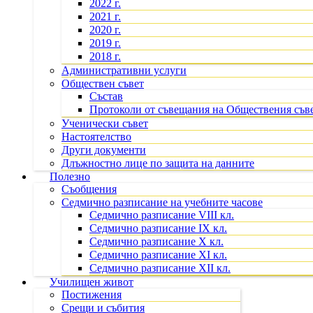
2022 г.
2021 г.
2020 г.
2019 г.
2018 г.
Административни услуги
Обществен съвет
Състав
Протоколи от съвещания на Обществения съв
Ученически съвет
Настоятелство
Други документи
Длъжностно лице по защита на данните
Полезно
Съобщения
Седмично разписание на учебните часове
Седмично разписание VIII кл.
Седмично разписание IX кл.
Седмично разписание X кл.
Седмично разписание XI кл.
Седмично разписание XII кл.
Училищен живот
Постижения
Срещи и събития