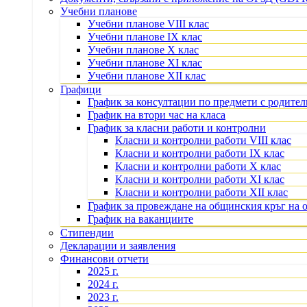
Учебни планове
Учебни планове VIII клас
Учебни планове IX клас
Учебни планове X клас
Учебни планове XI клас
Учебни планове XII клас
Графици
График за консултации по предмети с родите
График на втори час на класа
График за класни работи и контролни
Класни и контролни работи VIII клас
Класни и контролни работи IX клас
Класни и контролни работи X клас
Класни и контролни работи XI клас
Класни и контролни работи XII клас
График за провеждане на общинския кръг на 
График на ваканциите
Стипендии
Декларации и заявления
Финансови отчети
2025 г.
2024 г.
2023 г.