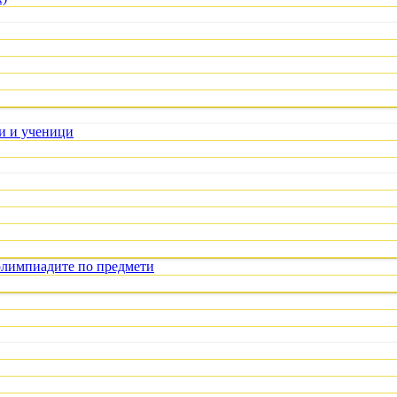
ли и ученици
олимпиадите по предмети