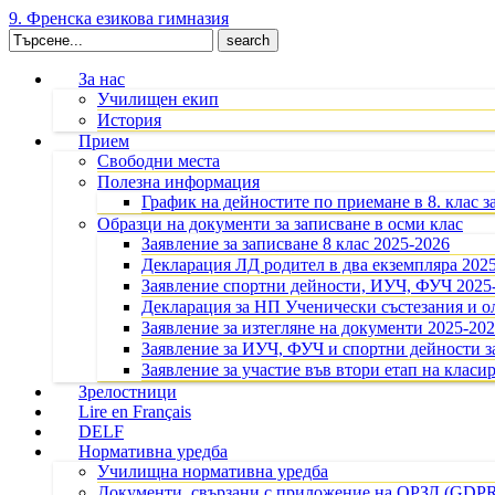
9. Френска езикова гимназия
Search
for:
За нас
Училищен екип
История
Прием
Свободни места
Полезна информация
График на дейностите по приемане в 8. клас з
Образци на документи за записване в осми клас
Заявление за записване 8 клас 2025-2026
Декларация ЛД родител в два екземпляра 202
Заявление спортни дейности, ИУЧ, ФУЧ 2025
Декларация за НП Ученически състезания и 
Заявление за изтегляне на документи 2025-20
Заявление за ИУЧ, ФУЧ и спортни дейности за
Заявление за участие във втори етап на класир
Зрелостници
Lire en Français
DELF
Нормативна уредба
Училищна нормативна уредба
Документи, свързани с приложение на ОРЗД (GDP