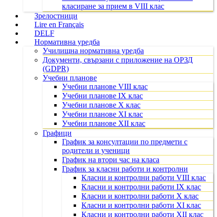
класиране за прием в VIII клас
Зрелостници
Lire en Français
DELF
Нормативна уредба
Училищна нормативна уредба
Документи, свързани с приложение на ОРЗД
(GDPR)
Учебни планове
Учебни планове VIII клас
Учебни планове IX клас
Учебни планове X клас
Учебни планове XI клас
Учебни планове XII клас
Графици
График за консултации по предмети с
родители и ученици
График на втори час на класа
График за класни работи и контролни
Класни и контролни работи VIII клас
Класни и контролни работи IX клас
Класни и контролни работи X клас
Класни и контролни работи XI клас
Класни и контролни работи XII клас