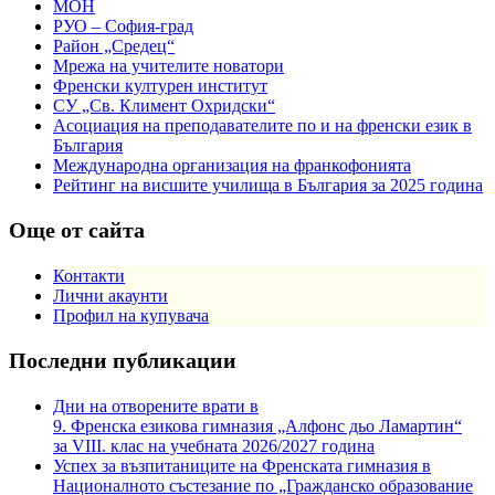
МОН
РУО – София-град
Район „Средец“
Мрежа на учителите новатори
Френски културен институт
СУ „Св. Климент Охридски“
Асоциация на преподавателите по и на френски език в
България
Международна организация на франкофонията
Рейтинг на висшите училища в България за 2025 година
Още от сайта
Контакти
Лични акаунти
Профил на купувача
Последни публикации
Дни на отворените врати в
9. Френска езикова гимназия „Алфонс дьо Ламартин“
за VIII. клас на учебната 2026/2027 година
Успех за възпитаниците на Френската гимназия в
Националното състезание по „Гражданско образование