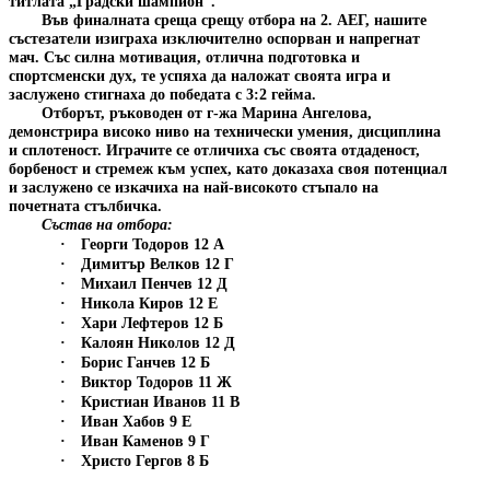
титлата „Градски шампион“.
Във финалната среща срещу отбора на 2. АЕГ, нашите
състезатели изиграха изключително оспорван и напрегнат
мач. Със силна мотивация, отлична подготовка и
спортсменски дух, те успяха да наложат своята игра и
заслужено стигнаха до победата с 3:2 гейма.
Отборът, ръководен от г-жа Марина Ангелова,
демонстрира високо ниво на технически умения, дисциплина
и сплотеност. Играчите се отличиха със своята отдаденост,
борбеност и стремеж към успех, като доказаха своя потенциал
и заслужено се изкачиха на най-високото стъпало на
почетната стълбичка.
Състав на отбора:
·
Георги Тодоров 12 А
·
Димитър Велков 12 Г
·
Михаил Пенчев 12 Д
·
Никола Киров 12 Е
·
Хари Лефтеров 12 Б
·
Калоян Николов 12 Д
·
Борис Ганчев 12 Б
·
Виктор Тодоров 11 Ж
·
Кристиан Иванов 11 В
·
Иван Хабов 9 Е
·
Иван Каменов 9 Г
·
Христо Гергов 8 Б