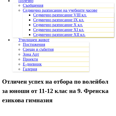
Полезно
Съобщения
Седмично разписание на учебните часове
Седмично разписание VIII кл.
Седмично разписание IX кл.
Седмично разписание X кл.
Седмично разписание XI кл.
Седмично разписание XII кл.
Училищен живот
Постижения
Срещи и събития
Зона Арт
Проекти
Е-дневник
Галерия
Отличен успех на отбора по волейбол
за юноши от 11-12 клас на 9. Френска
езикова гимназия