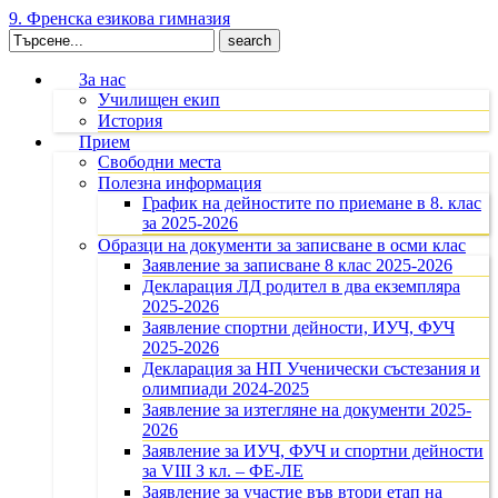
9. Френска езикова гимназия
Search
for:
За нас
Училищен екип
История
Прием
Свободни места
Полезна информация
График на дейностите по приемане в 8. клас
за 2025-2026
Образци на документи за записване в осми клас
Заявление за записване 8 клас 2025-2026
Декларация ЛД родител в два екземпляра
2025-2026
Заявление спортни дейности, ИУЧ, ФУЧ
2025-2026
Декларация за НП Ученически състезания и
олимпиади 2024-2025
Заявление за изтегляне на документи 2025-
2026
Заявление за ИУЧ, ФУЧ и спортни дейности
за VIII З кл. – ФЕ-ЛЕ
Заявление за участие във втори етап на