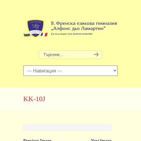
Навигация
KK-10J
Previous Image
Next Image