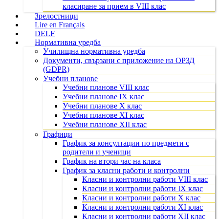
класиране за прием в VIII клас
Зрелостници
Lire en Français
DELF
Нормативна уредба
Училищна нормативна уредба
Документи, свързани с приложение на ОРЗД
(GDPR)
Учебни планове
Учебни планове VIII клас
Учебни планове IX клас
Учебни планове X клас
Учебни планове XI клас
Учебни планове XII клас
Графици
График за консултации по предмети с
родители и ученици
График на втори час на класа
График за класни работи и контролни
Класни и контролни работи VIII клас
Класни и контролни работи IX клас
Класни и контролни работи X клас
Класни и контролни работи XI клас
Класни и контролни работи XII клас