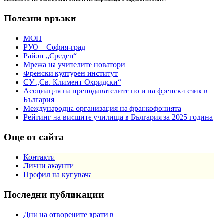
Полезни връзки
МОН
РУО – София-град
Район „Средец“
Мрежа на учителите новатори
Френски културен институт
СУ „Св. Климент Охридски“
Асоциация на преподавателите по и на френски език в
България
Международна организация на франкофонията
Рейтинг на висшите училища в България за 2025 година
Още от сайта
Контакти
Лични акаунти
Профил на купувача
Последни публикации
Дни на отворените врати в