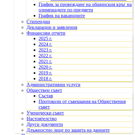
График за провеждане на общинския кръг на
олимпиадите по предмети
График на ваканциите
Стипендии
Декларации и заявления
Финансови отчети
2025 г.
2024 г.
2023 г.
2022 г.
2021 г.
2020 г.
2019 г.
2018 г.
Административни услуги
Обществен съвет
Състав
Протоколи от съвещания на Обществения
съвет
Ученически съвет
Настоятелство
Други документи
Длъжностно лице по защита на данните