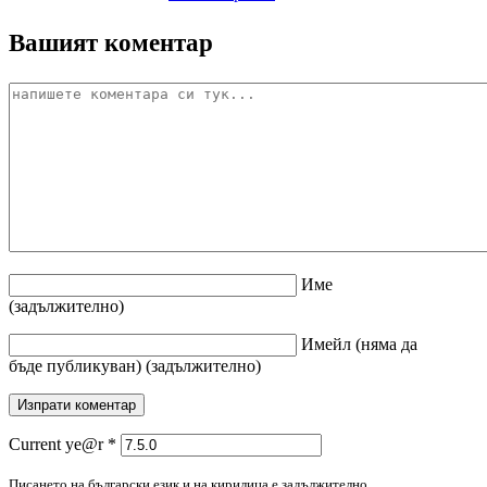
Вашият коментар
Име
(задължително)
Имейл
(няма да
бъде публикуван)
(задължително)
Current ye@r
*
Писането на български език и на кирилица е задължително.