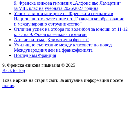
9. Френска езикова гимназия „Алфонс дьо Ламартин“
за VIII. клас на учебната 2026/2027 година
Успех за възпитаниците на Френската гимназия в
Националното състезание по „Гражданско образование
и международно сътрудничество“
Отличен успех на отбора по волейбол за юноши от 11-12
клас на 9. Френска езикова гимназия
Ателие на тема „Климатична фреска“
Училищно състезание между класовете по повод
Международния ден на франкофонията
Поглед към Франция
9. Френска езикова гимназия © 2025
Back to Top
Това е архив на стария сайт. За актуална информация посете
новия
.