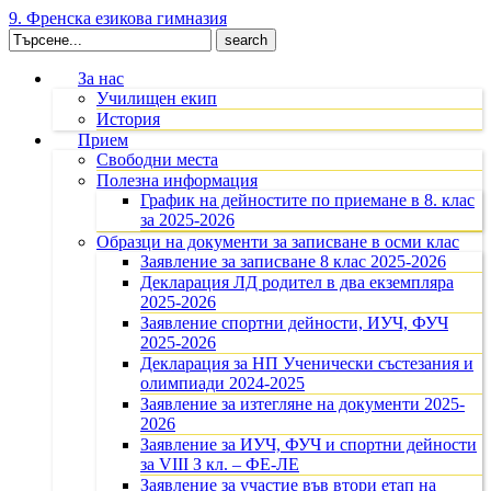
9. Френска езикова гимназия
Search
for:
За нас
Училищен екип
История
Прием
Свободни места
Полезна информация
График на дейностите по приемане в 8. клас
за 2025-2026
Образци на документи за записване в осми клас
Заявление за записване 8 клас 2025-2026
Декларация ЛД родител в два екземпляра
2025-2026
Заявление спортни дейности, ИУЧ, ФУЧ
2025-2026
Декларация за НП Ученически състезания и
олимпиади 2024-2025
Заявление за изтегляне на документи 2025-
2026
Заявление за ИУЧ, ФУЧ и спортни дейности
за VIII З кл. – ФЕ-ЛЕ
Заявление за участие във втори етап на