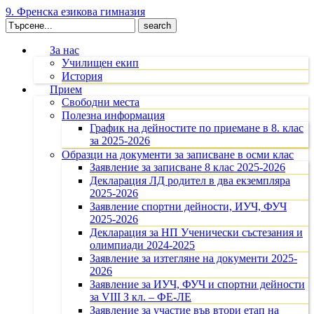
9. Френска езикова гимназия
Search
for:
За нас
Училищен екип
История
Прием
Свободни места
Полезна информация
График на дейностите по приемане в 8. клас
за 2025-2026
Образци на документи за записване в осми клас
Заявление за записване 8 клас 2025-2026
Декларация ЛД родител в два екземпляра
2025-2026
Заявление спортни дейности, ИУЧ, ФУЧ
2025-2026
Декларация за НП Ученически състезания и
олимпиади 2024-2025
Заявление за изтегляне на документи 2025-
2026
Заявление за ИУЧ, ФУЧ и спортни дейности
за VIII З кл. – ФЕ-ЛЕ
Заявление за участие във втори етап на