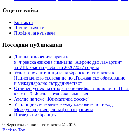
Още от сайта
Контакти
Лични акаунти
Профил на купувача
Последни публикации
Дни на отворените врати в
9. Френска езикова гимназия „Алфонс дьо Ламартин“
за VIII. клас на учебната 2026/2027 година
Успех за възпитаниците на Френската гимназия в
Националното състезание по „Гражданско образование
и международно сътрудничество“
Отличен успех на отбора по волейбол за юноши от 11-12
клас на 9. Френска езикова гимназия
Ателие на тема „Климатична фреска“
Училищно състезание между класовете по повод
Международния ден на франкофонията
Поглед към Франция
9. Френска езикова гимназия © 2025
Back to Top