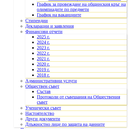
График за провеждане на общинския кръг на
олимпиадите по предмети
График на ваканциите
Стипендии
Декларации и заявления
Финансови отчети
2025 г.
2024 г.
2023 г.
2022 г.
2021 г.
2020 г.
2019 г.
2018 г.
Административни услуги
Обществен съвет
Състав
Протоколи от съвещания на Обществения
съвет
Ученически съвет
Настоятелство
Други документи
Длъжностно лице по защита на данните