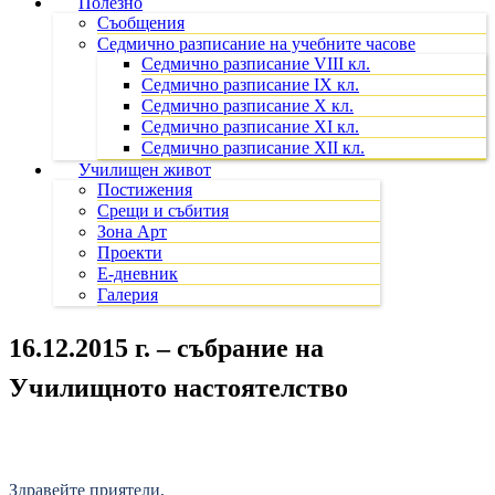
Полезно
Съобщения
Седмично разписание на учебните часове
Седмично разписание VIII кл.
Седмично разписание IX кл.
Седмично разписание X кл.
Седмично разписание XI кл.
Седмично разписание XII кл.
Училищен живот
Постижения
Срещи и събития
Зона Арт
Проекти
Е-дневник
Галерия
16.12.2015 г. – събрание на
Училищното настоятелство
Здравейте приятели,