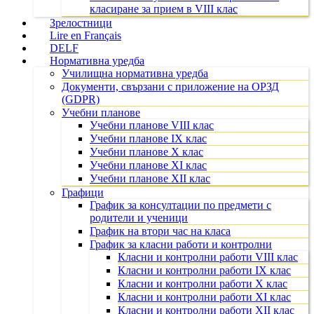
класиране за прием в VIII клас
Зрелостници
Lire en Français
DELF
Нормативна уредба
Училищна нормативна уредба
Документи, свързани с приложение на ОРЗД
(GDPR)
Учебни планове
Учебни планове VIII клас
Учебни планове IX клас
Учебни планове X клас
Учебни планове XI клас
Учебни планове XII клас
Графици
График за консултации по предмети с
родители и ученици
График на втори час на класа
График за класни работи и контролни
Класни и контролни работи VIII клас
Класни и контролни работи IX клас
Класни и контролни работи X клас
Класни и контролни работи XI клас
Класни и контролни работи XII клас