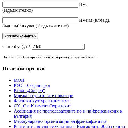
Име
(задължително)
Имейл
(няма да
бъде публикуван)
(задължително)
Current ye@r
*
Писането на български език и на кирилица е задължително.
Полезни връзки
МОН
РУО – София-град
Район „Средец“
Мрежа на учителите новатори
Френски културен институт
СУ „Св. Климент Охридски“
Асоциация на преподавателите по и на френски език в
България
Международна организация на франкофонията
Рейтинг на висшите училища в България за 2025 година