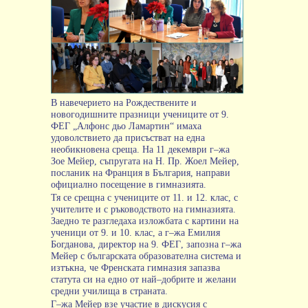
В
навечерието
на
Рождествените
и
новогодишните
празници
учениците
от
9.
ФЕГ
„
Алфонс
дьо
Ламартин
“
имаха
удоволствието
да
присъстват
на
една
необикновена
среща
.
На
11
декември
г
–
жа
Зое
Мейер
,
съпругата
на
Н
.
Пр
.
Жоел
Мейер
,
посланик
на
Франция
в
България
,
направи
официално
посещение
в
гимназията
.
Тя
се
срещна
с
учениците
от
11.
и
12.
клас
,
с
учителите
и
с
ръководството
на
гимназията
.
Заедно
те
разгледаха
изложбата
с
картини
на
ученици
от
9.
и
10.
клас
,
а
г
–
жа
Емилия
Богданова
,
директор
на
9.
ФЕГ
,
запозна
г
–
жа
Мейер
с
българската
образователна
система
и
изтъкна
,
че
Френската
гимназия
запазва
статута
си
на
едно
от
най
–
добрите
и
желани
средни
училища
в
страната
.
Г
–
жа
Мейер
взе
участие
в
дискусия
с