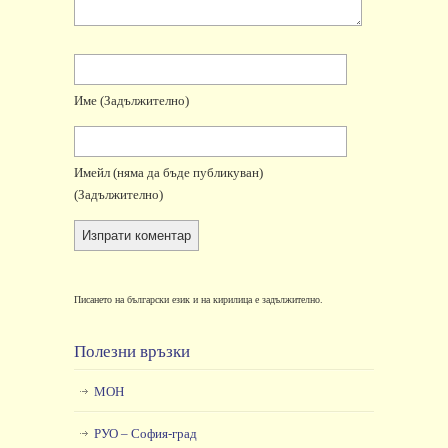
Име
(задължително)
Имейл
(няма да бъде публикуван)
(задължително)
Писането на български език и на кирилица е задължително.
Полезни връзки
МОН
РУО – София-град