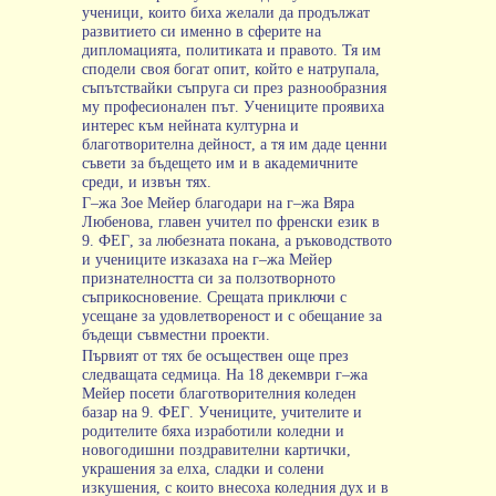
ученици
,
които
биха
желали
да
продължат
развитието
си
именно
в
сферите
на
дипломацията
,
политиката
и
правото
.
Тя
им
сподели
своя
богат
опит
,
който
е
натрупала
,
съпътствайки
съпруга
си
през
разнообразния
му
професионален
път
.
Учениците
проявиха
интерес
към
нейната
културна
и
благотворителна
дейност
,
а
тя
им
даде
ценни
съвети
за
бъдещето
им
и
в
академичните
среди
,
и
извън
тях
.
Г
–
жа
Зое
Мейер
благодари
на
г
–
жа
Вяра
Любенова
,
главен
учител
по
френски
език
в
9.
ФЕГ
,
за
любезната
покана
,
а
ръководството
и
учениците
изказаха
на
г
–
жа
Мейер
признателността
си
за
ползотворното
съприкосновение
.
Срещата
приключи
с
усещане
за
удовлетвореност
и
с
обещание
за
бъдещи
съвместни
проекти
.
Първият
от
тях
бе
осъществен
още
през
следващата
седмица
.
На
18
декември
г
–
жа
Мейер
посети
благотворителния
коледен
базар
на
9.
ФЕГ
.
Учениците
,
учителите
и
родителите
бяха
изработили
коледни
и
новогодишни
поздравителни
картички
,
украшения
за
елха
,
сладки
и
солени
изкушения
,
с
които
внесоха
коледния
дух
и
в