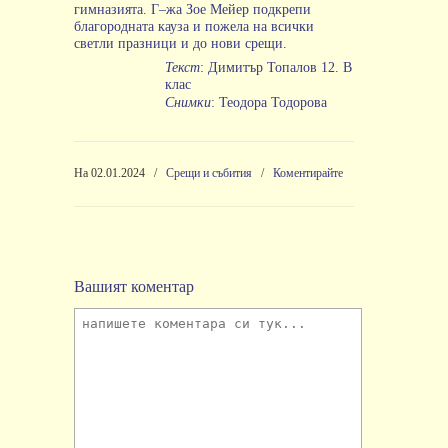
гимназията
.
Г
–
жа
Зое
Мейер
подкрепи
благородната
кауза
и
пожела
на
всички
светли
празници
и
до
нови
срещи
.
Текст
:
Димитър
Топалов
12.
В
клас
Снимки
:
Теодора
Тодорова
На 02.01.2024
/
Срещи и събития
/
Коментирайте
Вашият коментар