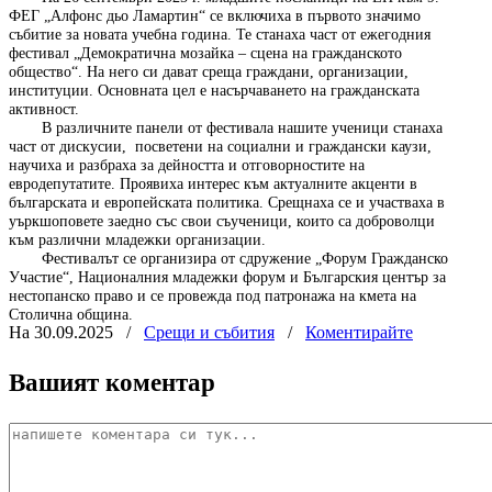
ФЕГ „Алфонс дьо Ламартин“ се включиха в първото значимо
събитие за новата учебна година. Те станаха част от ежегодния
фестивал „Демократична мозайка – сцена на гражданското
общество“. На него си дават среща граждани, организации,
институции. Основната цел е насърчаването на гражданската
активност.
В различните панели от фестивала нашите ученици станаха
част от дискусии,
посветени на социални и граждански каузи,
научиха и разбраха за дейността и отговорностите на
евродепутатите. Проявиха интерес към актуалните акценти в
българската и европейската политика. Срещнаха се и участваха в
уъркшоповете заедно със свои съученици, които са доброволци
към различни младежки организации.
Фестивалът се организира от сдружение „Форум Гражданско
Участие“, Националния младежки форум и Българския център за
нестопанско право и се провежда под патронажа на кмета на
Столична община.
На 30.09.2025
/
Срещи и събития
/
Коментирайте
Вашият коментар