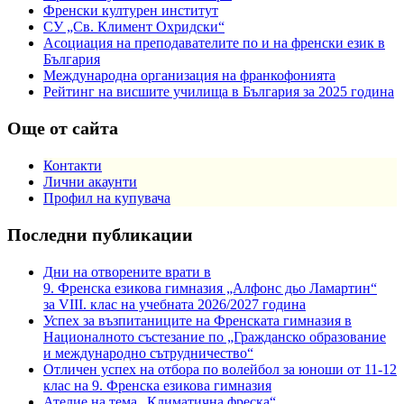
Френски културен институт
СУ „Св. Климент Охридски“
Асоциация на преподавателите по и на френски език в
България
Международна организация на франкофонията
Рейтинг на висшите училища в България за 2025 година
Още от сайта
Контакти
Лични акаунти
Профил на купувача
Последни публикации
Дни на отворените врати в
9. Френска езикова гимназия „Алфонс дьо Ламартин“
за VIII. клас на учебната 2026/2027 година
Успех за възпитаниците на Френската гимназия в
Националното състезание по „Гражданско образование
и международно сътрудничество“
Отличен успех на отбора по волейбол за юноши от 11-12
клас на 9. Френска езикова гимназия
Ателие на тема „Климатична фреска“