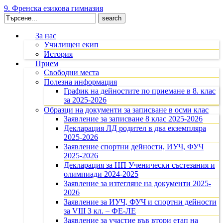
9. Френска езикова гимназия
Search
for:
За нас
Училищен екип
История
Прием
Свободни места
Полезна информация
График на дейностите по приемане в 8. клас
за 2025-2026
Образци на документи за записване в осми клас
Заявление за записване 8 клас 2025-2026
Декларация ЛД родител в два екземпляра
2025-2026
Заявление спортни дейности, ИУЧ, ФУЧ
2025-2026
Декларация за НП Ученически състезания и
олимпиади 2024-2025
Заявление за изтегляне на документи 2025-
2026
Заявление за ИУЧ, ФУЧ и спортни дейности
за VIII З кл. – ФЕ-ЛЕ
Заявление за участие във втори етап на