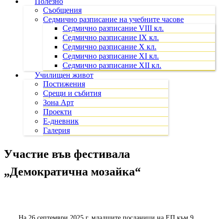
Полезно
Съобщения
Седмично разписание на учебните часове
Седмично разписание VIII кл.
Седмично разписание IX кл.
Седмично разписание X кл.
Седмично разписание XI кл.
Седмично разписание XII кл.
Училищен живот
Постижения
Срещи и събития
Зона Арт
Проекти
Е-дневник
Галерия
Участие във фестивала
„Демократична мозайка“
На 26 септември 2025 г. младшите посланици на ЕП към 9.