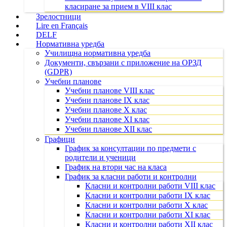
класиране за прием в VIII клас
Зрелостници
Lire en Français
DELF
Нормативна уредба
Училищна нормативна уредба
Документи, свързани с приложение на ОРЗД
(GDPR)
Учебни планове
Учебни планове VIII клас
Учебни планове IX клас
Учебни планове X клас
Учебни планове XI клас
Учебни планове XII клас
Графици
График за консултации по предмети с
родители и ученици
График на втори час на класа
График за класни работи и контролни
Класни и контролни работи VIII клас
Класни и контролни работи IX клас
Класни и контролни работи X клас
Класни и контролни работи XI клас
Класни и контролни работи XII клас