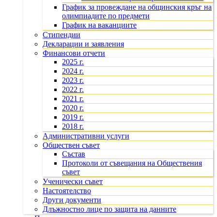
График за провеждане на общинския кръг на
олимпиадите по предмети
График на ваканциите
Стипендии
Декларации и заявления
Финансови отчети
2025 г.
2024 г.
2023 г.
2022 г.
2021 г.
2020 г.
2019 г.
2018 г.
Административни услуги
Обществен съвет
Състав
Протоколи от съвещания на Обществения
съвет
Ученически съвет
Настоятелство
Други документи
Длъжностно лице по защита на данните