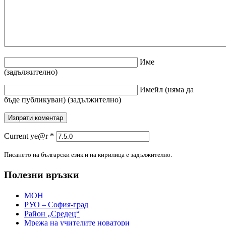
Име
(задължително)
Имейл
(няма да
бъде публикуван)
(задължително)
Current ye@r
*
Писането на български език и на кирилица е задължително.
Полезни връзки
МОН
РУО – София-град
Район „Средец“
Мрежа на учителите новатори