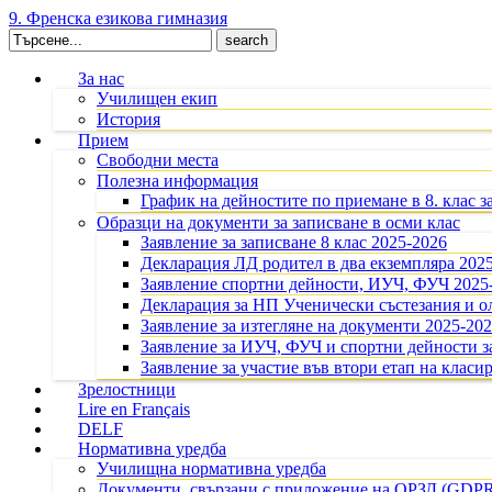
9. Френска езикова гимназия
Search
for:
За нас
Училищен екип
История
Прием
Свободни места
Полезна информация
График на дейностите по приемане в 8. клас з
Образци на документи за записване в осми клас
Заявление за записване 8 клас 2025-2026
Декларация ЛД родител в два екземпляра 202
Заявление спортни дейности, ИУЧ, ФУЧ 2025
Декларация за НП Ученически състезания и 
Заявление за изтегляне на документи 2025-20
Заявление за ИУЧ, ФУЧ и спортни дейности за
Заявление за участие във втори етап на класир
Зрелостници
Lire en Français
DELF
Нормативна уредба
Училищна нормативна уредба
Документи, свързани с приложение на ОРЗД (GDP