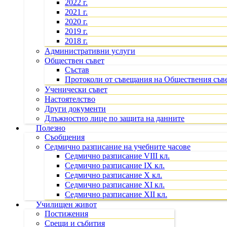
2022 г.
2021 г.
2020 г.
2019 г.
2018 г.
Административни услуги
Обществен съвет
Състав
Протоколи от съвещания на Обществения съв
Ученически съвет
Настоятелство
Други документи
Длъжностно лице по защита на данните
Полезно
Съобщения
Седмично разписание на учебните часове
Седмично разписание VIII кл.
Седмично разписание IX кл.
Седмично разписание X кл.
Седмично разписание XI кл.
Седмично разписание XII кл.
Училищен живот
Постижения
Срещи и събития