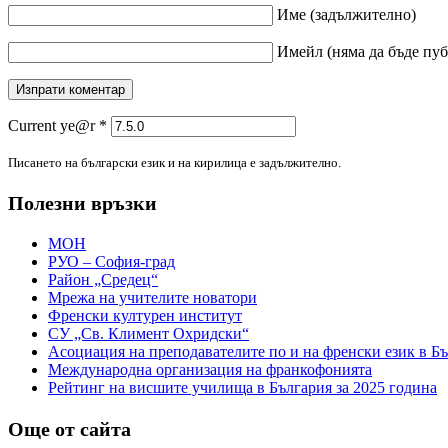
Име
(задължително)
Имейл
(няма да бъде пу
Current ye@r
*
Писането на български език и на кирилица е задължително.
Полезни връзки
МОН
РУО – София-град
Район „Средец“
Мрежа на учителите новатори
Френски културен институт
СУ „Св. Климент Охридски“
Асоциация на преподавателите по и на френски език в Б
Международна организация на франкофонията
Рейтинг на висшите училища в България за 2025 година
Още от сайта