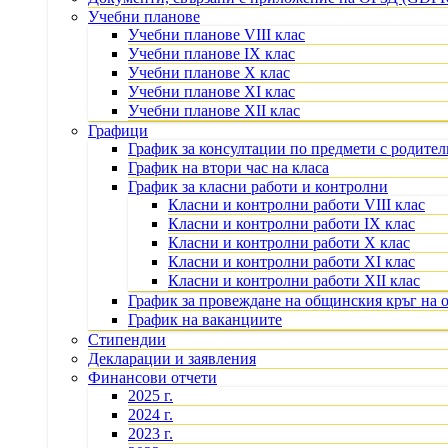
Учебни планове
Учебни планове VIII клас
Учебни планове IX клас
Учебни планове X клас
Учебни планове XI клас
Учебни планове XII клас
Графици
График за консултации по предмети с родите
График на втори час на класа
График за класни работи и контролни
Класни и контролни работи VIII клас
Класни и контролни работи IX клас
Класни и контролни работи X клас
Класни и контролни работи XI клас
Класни и контролни работи XII клас
График за провеждане на общинския кръг на 
График на ваканциите
Стипендии
Декларации и заявления
Финансови отчети
2025 г.
2024 г.
2023 г.