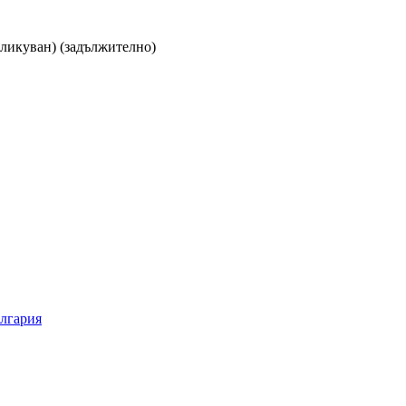
бликуван)
(задължително)
ългария