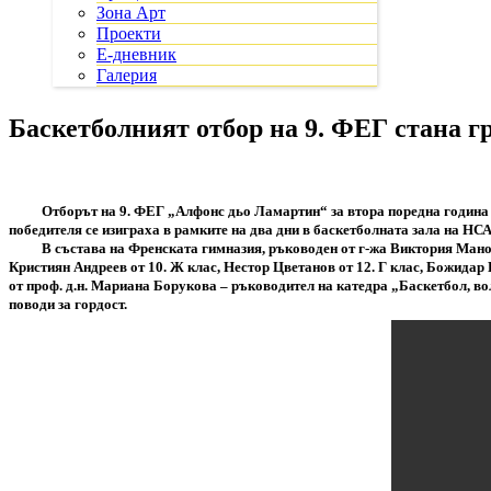
Зона Арт
Проекти
Е-дневник
Галерия
Баскетболният отбор на 9. ФЕГ стана г
Отборът на 9. ФЕГ „Алфонс дьо Ламартин“ за втора поредна година с
победителя се изиграха в рамките на два дни в баскетболната зала на НС
В състава на Френската гимназия, ръководен от г-жа Виктория Манова
Кристиян Андреев от 10. Ж клас, Нестор Цветанов от 12. Г клас, Божидар В
от проф. д.н. Мариана Борукова – ръководител на катедра „Баскетбол, в
поводи за гордост.