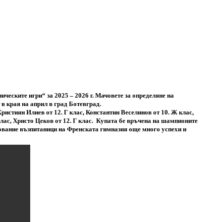
ческите игри“ за 2025 – 2026 г. Мачовете за определяне на
в края на април в град Ботевград.
ристиян Илиев от 12. Г клас, Константин Веселинов от 10. Ж клас,
лас, Христо Цеков от 12. Г клас.
Купата бе връчена на шампионите
зование възпитаници на Френската гимназия още много успехи и