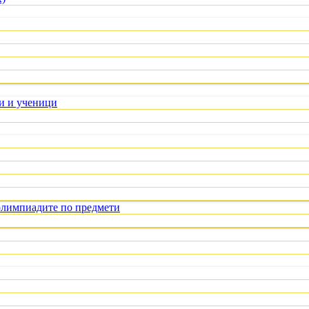
ли и ученици
олимпиадите по предмети