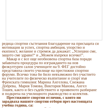
редица спортни състезания благодарение на присъщата си
мотивация за успех, спортна амбиция, упорство и
екипност, желание и стремеж да докажат: ,,Успешни сме,
защото сме здрави!“ и ,,Можем въпреки всичко!”.
Макар и с все още необновена спортна база поради
забавената процедура по изграждането на нов
физкултурен салон учениците на 9. ФЕГ достойно
представиха своето училище на престижни спортни
форуми. Всичко това би било невъзможно без участието
на учителите по физическо възпитание и спорт във
Френската гимназия: Марина Ангелова, Снежана
Добрева,
Мария Томова, Виктория Манова, Ангел
Тошев, както и без съдействието и проявеното разбиране
и подкрепа на училищното ръководство и колектив.
Престижните спортни отличия, с които ни
зарадваха нашите спортни отбори през настоящата
учебна година, са: