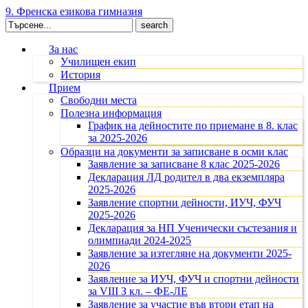
9. Френска езикова гимназия
Search
for:
За нас
Училищен екип
История
Прием
Свободни места
Полезна информация
График на дейностите по приемане в 8. клас
за 2025-2026
Образци на документи за записване в осми клас
Заявление за записване 8 клас 2025-2026
Декларация ЛД родител в два екземпляра
2025-2026
Заявление спортни дейности, ИУЧ, ФУЧ
2025-2026
Декларация за НП Ученически състезания и
олимпиади 2024-2025
Заявление за изтегляне на документи 2025-
2026
Заявление за ИУЧ, ФУЧ и спортни дейности
за VIII З кл. – ФЕ-ЛЕ
Заявление за участие във втори етап на