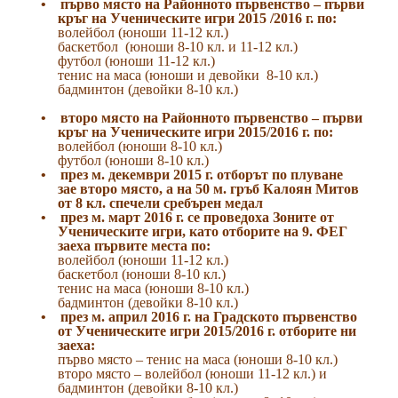
•
първо място на Районното първенство – първи
кръг на Ученическите игри 2015 /2016 г. по:
волейбол (юноши 11-12 кл.)
баскетбол
(юноши 8-10 кл. и 11-12 кл.)
футбол (юноши 11-12 кл.)
тенис на маса (юноши и девойки
8-10 кл.)
бадминтон (девойки 8-10 кл.)
•
второ място на Районното първенство – първи
кръг на Ученическите игри 2015/2016 г. по:
волейбол (юноши 8-10 кл.)
футбол (юноши 8-10 кл.)
•
през м. декември 2015 г. отборът по плуване
зае второ място, а на 50 м. гръб Калоян Митов
от 8 кл. спечели сребърен медал
•
през м. март 2016 г. се проведоха Зоните от
Ученическите игри, като отборите на 9. ФЕГ
заеха първите места по:
волейбол (юноши 11-12 кл.)
баскетбол (юноши 8-10 кл.)
тенис на маса (юноши 8-10 кл.)
бадминтон (девойки 8-10 кл.)
•
през м. април 2016 г. на Градското първенство
от Ученическите игри 2015/2016 г. отборите ни
заеха:
първо място – тенис на маса (юноши 8-10 кл.)
второ място – волейбол (юноши 11-12 кл.) и
бадминтон (девойки 8-10 кл.)