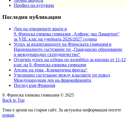
Лични акаунти
Профил на купувача
Последни публикации
Дни на отворените врати в
9. Френска езикова гимназия „Алфонс дьо Ламартин“
за VIII. клас на учебната 2026/2027 година
Успех за възпитаниците на Френската гимназия в
Националното състезание по „Гражданско образование
и международно сътрудничество“
Отличен успех на отбора по волейбол за юноши от 11-12
клас на 9. Френска езикова гимназия
Ателие на тема „Климатична фреска“
Училищно състезание между класовете по повод
Международния ден на франкофонията
Поглед към Франция
9. Френска езикова гимназия © 2025
Back to Top
Това е архив на стария сайт. За актуална информация посете
новия
.