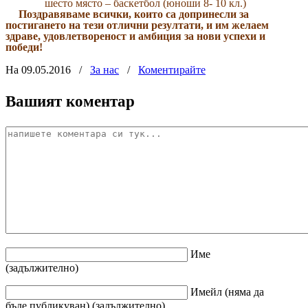
шесто място – баскетбол (юноши 8- 10 кл.)
Поздравяваме всички, които са допринесли за
постигането на тези отлични резултати, и им желаем
здраве, удовлетвореност и амбиция за нови успехи и
победи!
На 09.05.2016
/
За нас
/
Коментирайте
Вашият коментар
Име
(задължително)
Имейл
(няма да
бъде публикуван)
(задължително)