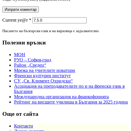
Current ye@r
*
Писането на български език и на кирилица е задължително.
Полезни връзки
МОН
РУО – София-град
Район „Средец“
Мрежа на учителите новатори
Френски културен институт
СУ „Св. Климент Охридски“
Асоциация на преподавателите по и на френски език в
България
Международна организация на франкофонията
Рейтинг на висшите училища в България за 2025 година
Още от сайта
Контакти