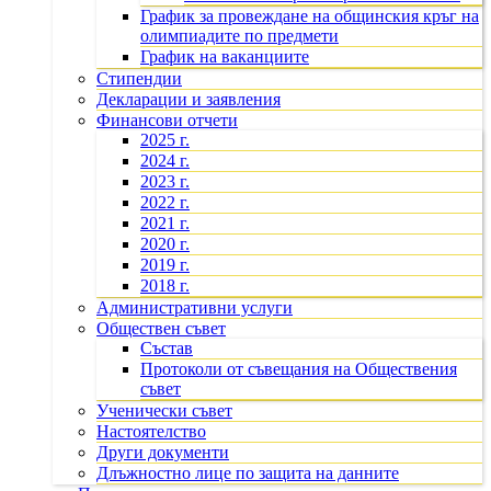
График за провеждане на общинския кръг на
олимпиадите по предмети
График на ваканциите
Стипендии
Декларации и заявления
Финансови отчети
2025 г.
2024 г.
2023 г.
2022 г.
2021 г.
2020 г.
2019 г.
2018 г.
Административни услуги
Обществен съвет
Състав
Протоколи от съвещания на Обществения
съвет
Ученически съвет
Настоятелство
Други документи
Длъжностно лице по защита на данните