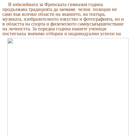
В юбилейната за Френската гимназия година
продължава традицията да заемаме
челни
позиции не
само във всички области на знанието, на театъра,
музиката, изобразителното изкуство и фотографията, но и
в областта на спорта и физическото самоусъвършенстване
на личността. За поредна година нашите ученици
постигнаха значими о
тборни и индивидуални успехи на