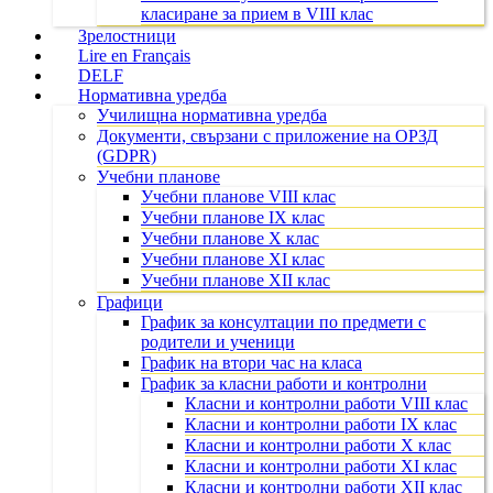
класиране за прием в VIII клас
Зрелостници
Lire en Français
DELF
Нормативна уредба
Училищна нормативна уредба
Документи, свързани с приложение на ОРЗД
(GDPR)
Учебни планове
Учебни планове VIII клас
Учебни планове IX клас
Учебни планове X клас
Учебни планове XI клас
Учебни планове XII клас
Графици
График за консултации по предмети с
родители и ученици
График на втори час на класа
График за класни работи и контролни
Класни и контролни работи VIII клас
Класни и контролни работи IX клас
Класни и контролни работи X клас
Класни и контролни работи XI клас
Класни и контролни работи XII клас