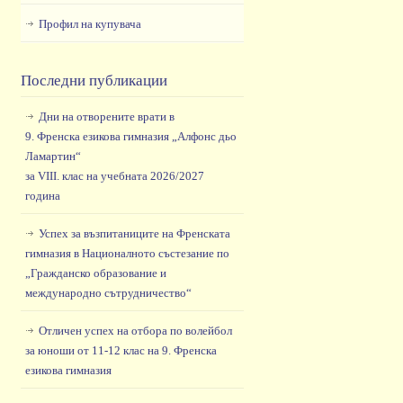
Профил на купувача
Последни публикации
Дни на отворените врати в
9. Френска езикова гимназия „Алфонс дьо
Ламартин“
за VIII. клас на учебната 2026/2027
година
Успех за възпитаниците на Френската
гимназия в Националното състезание по
„Гражданско образование и
международно сътрудничество“
Отличен успех на отбора по волейбол
за юноши от 11-12 клас на 9. Френска
езикова гимназия