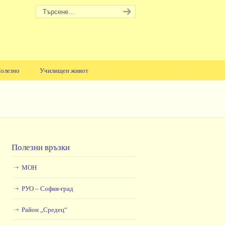
олезно
Училищен живот
Полезни връзки
МОН
РУО – София-град
Район „Средец“