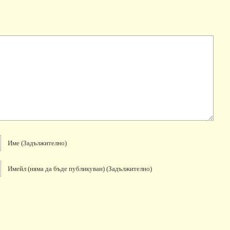
Име
(задължително)
Имейл
(няма да бъде публикуван)
(задължително)