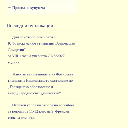
Профил на купувача
Последни публикации
Дни на отворените врати в
9. Френска езикова гимназия „Алфонс дьо
Ламартин“
за VIII. клас на учебната 2026/2027
година
Успех за възпитаниците на Френската
гимназия в Националното състезание по
„Гражданско образование и
международно сътрудничество“
Отличен успех на отбора по волейбол
за юноши от 11-12 клас на 9. Френска
езикова гимназия