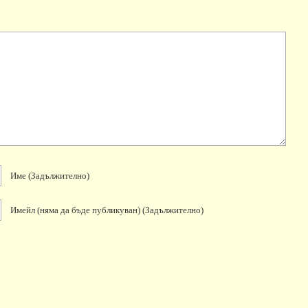
Име
(задължително)
Имейл
(няма да бъде публикуван)
(задължително)