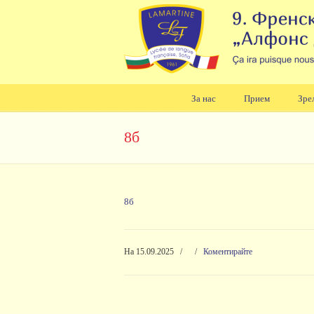
За нас
Прием
Зре
Навигация
8б
8б
На 15.09.2025
/
/
Коментирайте