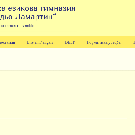
лостници
Lire en Français
DELF
Нормативна уредба
П