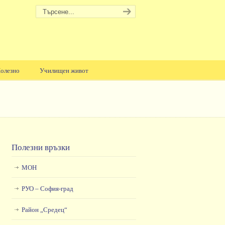
олезно
Училищен живот
Полезни връзки
МОН
РУО – София-град
Район „Средец“