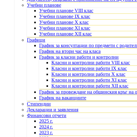
Учебни планове
Учебни планове VIII клас
Учебни планове IX клас
Учебни планове X клас
Учебни планове XI клас
Учебни планове XII клас
Графици
График за консултации по предмети с родите
График на втори час на класа
График за класни работи и контролни
Класни и контролни работи VIII клас
Класни и контролни работи IX клас
Класни и контролни работи X клас
Класни и контролни работи XI клас
Класни и контролни работи XII клас
График за провеждане на общинския кръг на 
График на ваканциите
Стипендии
Декларации и заявления
Финансови отчети
2025 г.
2024 г.
2023 г.