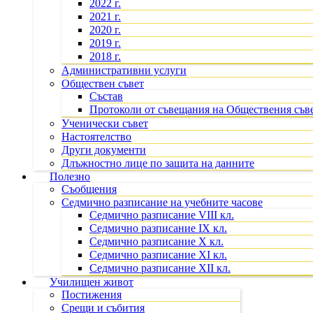
2022 г.
2021 г.
2020 г.
2019 г.
2018 г.
Административни услуги
Обществен съвет
Състав
Протоколи от съвещания на Обществения съв
Ученически съвет
Настоятелство
Други документи
Длъжностно лице по защита на данните
Полезно
Съобщения
Седмично разписание на учебните часове
Седмично разписание VIII кл.
Седмично разписание IX кл.
Седмично разписание X кл.
Седмично разписание XI кл.
Седмично разписание XII кл.
Училищен живот
Постижения
Срещи и събития