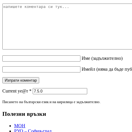
Име
(задължително)
Имейл
(няма да бъде пу
Current ye@r
*
Писането на български език и на кирилица е задължително.
Полезни връзки
МОН
РУО – София-град