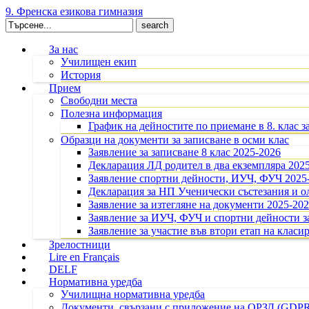
9. Френска езикова гимназия
Search
for:
За нас
Училищен екип
История
Прием
Свободни места
Полезна информация
График на дейностите по приемане в 8. клас з
Образци на документи за записване в осми клас
Заявление за записване 8 клас 2025-2026
Декларация ЛД родител в два екземпляра 202
Заявление спортни дейности, ИУЧ, ФУЧ 2025
Декларация за НП Ученически състезания и 
Заявление за изтегляне на документи 2025-20
Заявление за ИУЧ, ФУЧ и спортни дейности за
Заявление за участие във втори етап на класир
Зрелостници
Lire en Français
DELF
Нормативна уредба
Училищна нормативна уредба
Документи, свързани с приложение на ОРЗД (GDP