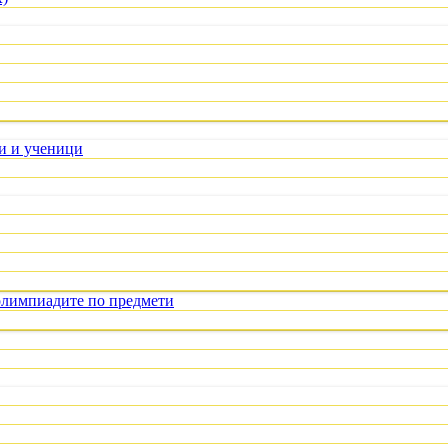
ли и ученици
олимпиадите по предмети