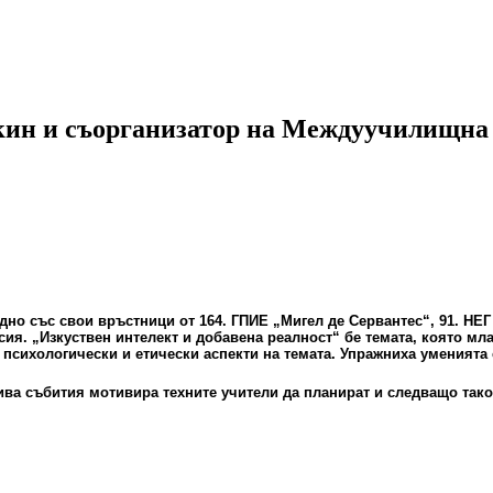
кин и съорганизатор на Междуучилищна
но със свои връстници от 164. ГПИЕ „Мигел де Сервантес“, 91. НЕГ
. „Изкуствен интелект и добавена реалност“ бе темата, която мла
психологически и етически аспекти на темата. Упражниха уменията 
ва събития мотивира техните учители да планират и следващо так