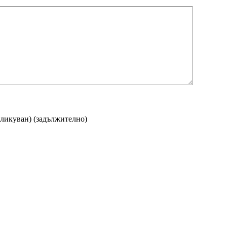
бликуван)
(задължително)