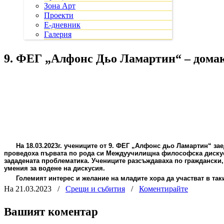
Зона Арт
Проекти
Е-дневник
Галерия
9. ФЕГ „Алфонс Дьо Ламартин“ – дома
На 18.03.2023г. учениците от 9. ФЕГ „Алфонс дьо Ламартин“ заед
проведоха първата по рода си Междуучилищна философска дискусия
зададената проблематика. Учениците разсъждаваха по граждански, 
умения за водене на дискусия.
Големият интерес и желание на младите хора да участват в таки
На 21.03.2023
/
Срещи и събития
/
Коментирайте
Вашият коментар