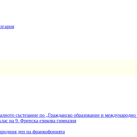
ългария
алното състезание по „Гражданско образование и международно
клас на 9. Френска езикова гимназия
ародния ден на франкофонията