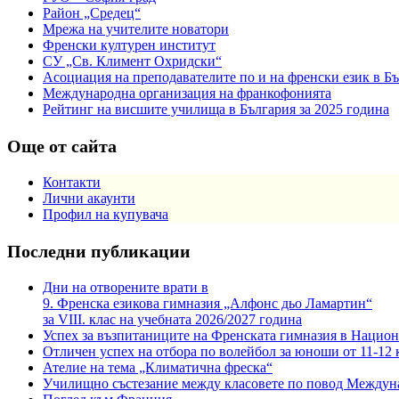
Район „Средец“
Мрежа на учителите новатори
Френски културен институт
СУ „Св. Климент Охридски“
Асоциация на преподавателите по и на френски език в Б
Международна организация на франкофонията
Рейтинг на висшите училища в България за 2025 година
Още от сайта
Контакти
Лични акаунти
Профил на купувача
Последни публикации
Дни на отворените врати в
9. Френска езикова гимназия „Алфонс дьо Ламартин“
за VIII. клас на учебната 2026/2027 година
Успех за възпитаниците на Френската гимназия в Национ
Отличен успех на отбора по волейбол за юноши от 11-12 
Ателие на тема „Климатична фреска“
Училищно състезание между класовете по повод Междун