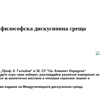
 философска дискусионна среща
 „Проф. К. Гълъбов“ и 32. СУ “Св. Климент Охридски“
дите хора сами избират, разглеждайки различни измерения на
си за аналитично мислене и показаха сериозни знания и
ова издание на Междучилищната дискусионна среща.