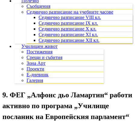
Полезно
Съобщения
Седмично разписание на учебните часове
Седмично разписание VIII кл.
Седмично разписание IX кл.
Седмично разписание X кл.
Седмично разписание XI кл.
Седмично разписание XII кл.
Училищен живот
Постижения
Срещи и събития
Зона Арт
Проекти
Е-дневник
Галерия
9. ФЕГ „Алфонс дьо Ламартин“ работи
активно по програма „Училище
посланик на Европейския парламент“