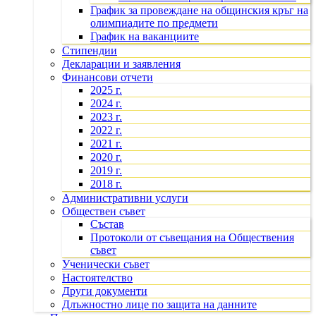
График за провеждане на общинския кръг на
олимпиадите по предмети
График на ваканциите
Стипендии
Декларации и заявления
Финансови отчети
2025 г.
2024 г.
2023 г.
2022 г.
2021 г.
2020 г.
2019 г.
2018 г.
Административни услуги
Обществен съвет
Състав
Протоколи от съвещания на Обществения
съвет
Ученически съвет
Настоятелство
Други документи
Длъжностно лице по защита на данните