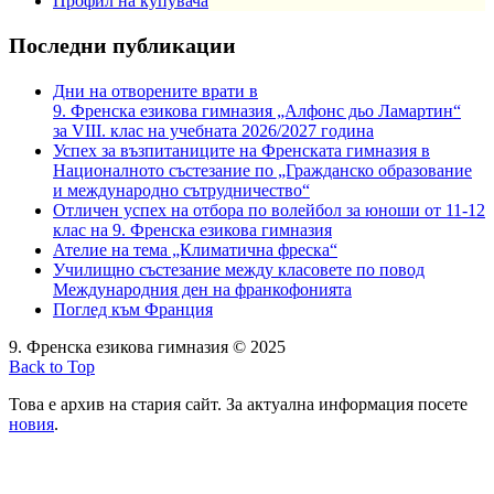
Профил на купувача
Последни публикации
Дни на отворените врати в
9. Френска езикова гимназия „Алфонс дьо Ламартин“
за VIII. клас на учебната 2026/2027 година
Успех за възпитаниците на Френската гимназия в
Националното състезание по „Гражданско образование
и международно сътрудничество“
Отличен успех на отбора по волейбол за юноши от 11-12
клас на 9. Френска езикова гимназия
Ателие на тема „Климатична фреска“
Училищно състезание между класовете по повод
Международния ден на франкофонията
Поглед към Франция
9. Френска езикова гимназия © 2025
Back to Top
Това е архив на стария сайт. За актуална информация посете
новия
.