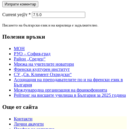
Current ye@r
*
Писането на български език и на кирилица е задължително.
Полезни връзки
МОН
РУО – София-град
Район „Средец“
Мрежа на учителите новатори
Френски културен институт
СУ „Св. Климент Охридски“
Асоциация на преподавателите по и на френски език в
България
Международна организация на франкофонията
Рейтинг на висшите училища в България за 2025 година
Още от сайта
Контакти
Лични акаунти