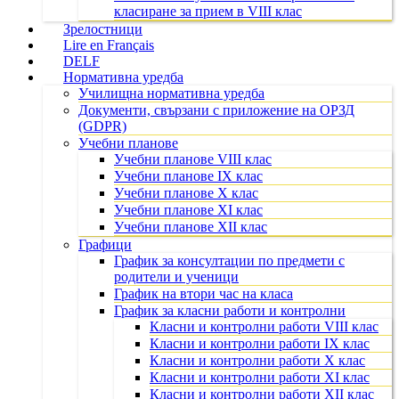
класиране за прием в VIII клас
Зрелостници
Lire en Français
DELF
Нормативна уредба
Училищна нормативна уредба
Документи, свързани с приложение на ОРЗД
(GDPR)
Учебни планове
Учебни планове VIII клас
Учебни планове IX клас
Учебни планове X клас
Учебни планове XI клас
Учебни планове XII клас
Графици
График за консултации по предмети с
родители и ученици
График на втори час на класа
График за класни работи и контролни
Класни и контролни работи VIII клас
Класни и контролни работи IX клас
Класни и контролни работи X клас
Класни и контролни работи XI клас
Класни и контролни работи XII клас