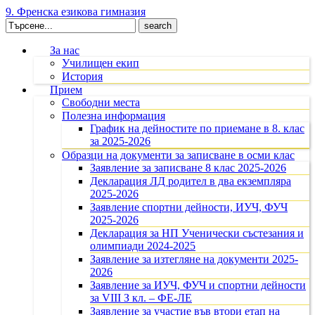
9. Френска езикова гимназия
Search
for:
За нас
Училищен екип
История
Прием
Свободни места
Полезна информация
График на дейностите по приемане в 8. клас
за 2025-2026
Образци на документи за записване в осми клас
Заявление за записване 8 клас 2025-2026
Декларация ЛД родител в два екземпляра
2025-2026
Заявление спортни дейности, ИУЧ, ФУЧ
2025-2026
Декларация за НП Ученически състезания и
олимпиади 2024-2025
Заявление за изтегляне на документи 2025-
2026
Заявление за ИУЧ, ФУЧ и спортни дейности
за VIII З кл. – ФЕ-ЛЕ
Заявление за участие във втори етап на