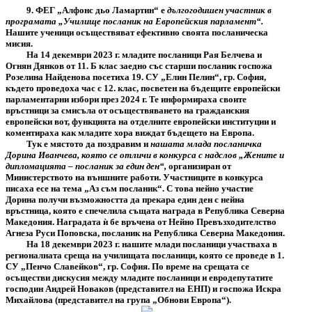
9. ФЕГ „Алфонс дьо Ламартин“ е
дългогодишен участник в
програмата „Училище посланик на Европейския парламент“.
Нашите ученици осъществяват ефективно своята посланическа
мисия.
На 14 декември 2023 г. младите посланици Рая Белчева и
Огнян Дянков от 11. Б клас заедно със старши посланик госпожа
Розелина Найденова посетиха 19. СУ „Елин Пелин“, гр. София,
където проведоха час с 12. клас, посветен на бъдещите европейски
парламентарни избори през 2024 г. Те информираха своите
връстници за смисъла от осъществяването на гражданския
европейски вот, функцията на отделните европейски институции и
коментираха как младите хора виждат бъдещето на Европа.
Тук е мястото да поздравим и
нашата млада посланичка
Дорина Иванчева, която се отличи в конкурса с надслов „Жените и
дипломацията – посланик за един ден“,
организиран от
Министерството на външните работи. Участниците в конкурса
писаха есе на тема „Аз съм посланик“. С това нейно участие
Дорина получи възможността да прекара един ден с нейна
връстница, която е спечелила същата награда в Република Северна
Македония. Наградата ѝ бе връчена от Нейно Превъзходителство
Агнеза Руси Поповска, посланик на Република Северна Македония.
На 18 декември 2023 г. нашите млади посланици участваха в
регионалната среща на училищата посланици, която се проведе в 1.
СУ „Пенчо Славейков“, гр. София. По време на срещата се
осъществи дискусия между младите посланици и евродепутатите
господин Андрей Новаков (представител на ЕНП) и госпожа Искра
Михайлова (представител на група „Обнови Европа“).