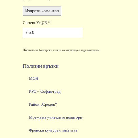
Current Ye@r
*
Писането на български език и на кирилица е задължително.
Полезни връзки
МОН
РУО – София-град
Район „Средец“
Мрежа на учителите новатори
Френски културен институт