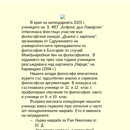
В края на календарната 2023 г.
учениците на
9. ФЕГ „Алфонс дьо Ламартин“
отбелязаха блестящо участие във
философския конкурс „Диалог с картина“
,
организиран от Сдружението на
университетските преподаватели по
философия в България по случай
Международния ден на философията
.
В
изданието му през тази година учениците
разсъждаваха над картината „Нарцис“ на
Караваджо (1594 г.).
Нашите млади философи впечатлиха
журито със задълбочен анализ и сериозна
философска аргументация. В конкурса се
състезаваха ученици от 11. и 12. клас с
профилирано обучение по философия, както
и ученици от 9. и 10. клас.
Въпреки високата конкуренция
нашите
ученици взеха първите три отличия и част
от поощрителните награди
. Ето и имената
на наградените:
–
първа награда
за Рая Николова от
10. Д
–