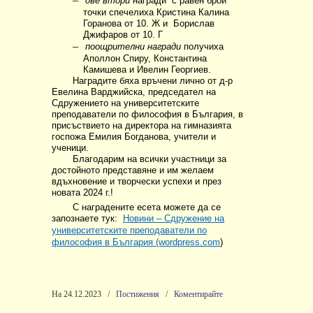
две втори
награди
с равен брой
точки спечелиха Кристина Калина
Горанова от 10. Ж и
Борислав
Джифаров от 10. Г
–
поощрителни награди
получиха
Аполлон Спиру, Константина
Камишева и Ивелин Георгиев.
Наградите бяха връчени лично от д-р
Евелина Варджийска, председател на
Сдружението на университетските
преподаватели по философия в България, в
присъствието на директора на гимназията
госпожа Емилия Богданова, учители и
ученици.
Благодарим на всички участници за
достойното представяне и им желаем
вдъхновение и творчески успехи и през
новата 2024 г.!
С наградените есета можете да се
запознаете тук:
Новини – Сдружение на
университетските преподаватели по
философия в България (wordpress.com
)
На 24.12.2023
/
Постижения
/
Коментирайте