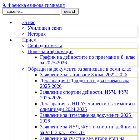
9. Френска езикова гимназия
Search
for:
За нас
Училищен екип
История
Прием
Свободни места
Полезна информация
График на дейностите по приемане в 8. клас
за 2025-2026
Образци на документи за записване в осми клас
Заявление за записване 8 клас 2025-2026
Декларация ЛД родител в два екземпляра
2025-2026
Заявление спортни дейности, ИУЧ, ФУЧ
2025-2026
Декларация за НП Ученически състезания и
олимпиади 2024-2025
Заявление за изтегляне на документи 2025-
2026
Заявление за ИУЧ, ФУЧ и спортни дейности
за VIII З кл. – ФЕ-ЛЕ
Заявление за участие във втори етап на