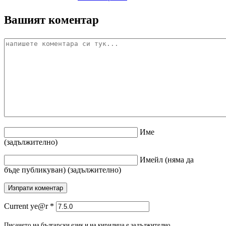
Вашият коментар
Име
(задължително)
Имейл
(няма да
бъде публикуван)
(задължително)
Current ye@r
*
Писането на български език и на кирилица е задължително.