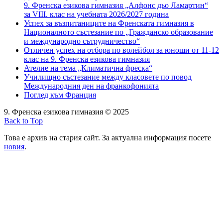
9. Френска езикова гимназия „Алфонс дьо Ламартин“
за VIII. клас на учебната 2026/2027 година
Успех за възпитаниците на Френската гимназия в
Националното състезание по „Гражданско образование
и международно сътрудничество“
Отличен успех на отбора по волейбол за юноши от 11-12
клас на 9. Френска езикова гимназия
Ателие на тема „Климатична фреска“
Училищно състезание между класовете по повод
Международния ден на франкофонията
Поглед към Франция
9. Френска езикова гимназия © 2025
Back to Top
Това е архив на стария сайт. За актуална информация посете
новия
.