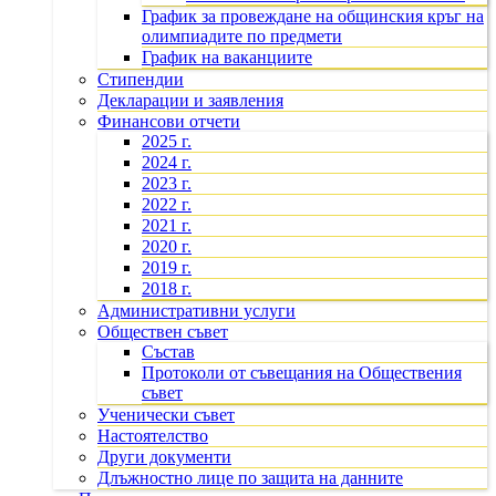
График за провеждане на общинския кръг на
олимпиадите по предмети
График на ваканциите
Стипендии
Декларации и заявления
Финансови отчети
2025 г.
2024 г.
2023 г.
2022 г.
2021 г.
2020 г.
2019 г.
2018 г.
Административни услуги
Обществен съвет
Състав
Протоколи от съвещания на Обществения
съвет
Ученически съвет
Настоятелство
Други документи
Длъжностно лице по защита на данните