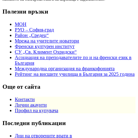
Полезни връзки
МОН
РУО – София-град
Район „Средец“
Мрежа на учителите новатори
Френски културен институт
СУ „Св. Климент Охридски“
Асоциация на преподавателите по и на френски език в
България
Международна организация на франкофонията
Рейтинг на висшите училища в България за 2025 година
Още от сайта
Контакти
Лични акаунти
Профил на купувача
Последни публикации
Дни на отворените врати в