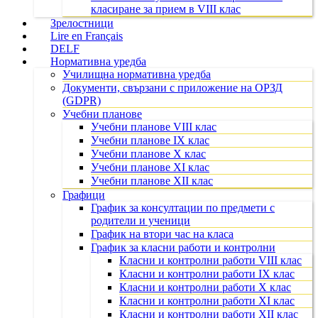
класиране за прием в VIII клас
Зрелостници
Lire en Français
DELF
Нормативна уредба
Училищна нормативна уредба
Документи, свързани с приложение на ОРЗД
(GDPR)
Учебни планове
Учебни планове VIII клас
Учебни планове IX клас
Учебни планове X клас
Учебни планове XI клас
Учебни планове XII клас
Графици
График за консултации по предмети с
родители и ученици
График на втори час на класа
График за класни работи и контролни
Класни и контролни работи VIII клас
Класни и контролни работи IX клас
Класни и контролни работи X клас
Класни и контролни работи XI клас
Класни и контролни работи XII клас