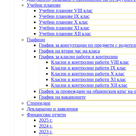
Учебни планове
Учебни планове VIII клас
Учебни планове IX клас
Учебни планове X клас
Учебни планове XI клас
Учебни планове XII клас
Графици
График за консултации по предмети с родите
График на втори час на класа
График за класни работи и контролни
Класни и контролни работи VIII клас
Класни и контролни работи IX клас
Класни и контролни работи X клас
Класни и контролни работи XI клас
Класни и контролни работи XII клас
График за провеждане на общинския кръг на 
График на ваканциите
Стипендии
Декларации и заявления
Финансови отчети
2025 г.
2024 г.
2023 г.