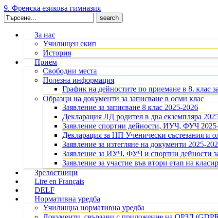
9. Френска езикова гимназия
Search
for:
За нас
Училищен екип
История
Прием
Свободни места
Полезна информация
График на дейностите по приемане в 8. клас з
Образци на документи за записване в осми клас
Заявление за записване 8 клас 2025-2026
Декларация ЛД родител в два екземпляра 202
Заявление спортни дейности, ИУЧ, ФУЧ 2025
Декларация за НП Ученически състезания и 
Заявление за изтегляне на документи 2025-20
Заявление за ИУЧ, ФУЧ и спортни дейности за
Заявление за участие във втори етап на класир
Зрелостници
Lire en Français
DELF
Нормативна уредба
Училищна нормативна уредба
Документи, свързани с приложение на ОРЗД (GDP