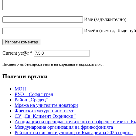
Име
(задължително)
Имейл
(няма да бъде пу
Current ye@r
*
Писането на български език и на кирилица е задължително.
Полезни връзки
МОН
РУО – София-град
Район „Средец“
Мрежа на учителите новатори
Френски културен институт
СУ „Св. Климент Охридски“
Асоциация на преподавателите по и на френски език в Б
Международна организация на франкофонията
Рейтинг на висшите училища в България за 2025 година