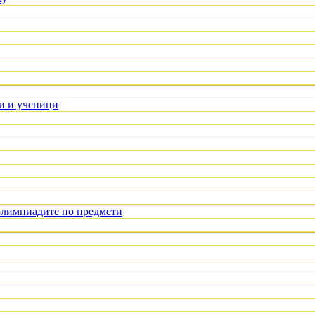
ли и ученици
олимпиадите по предмети