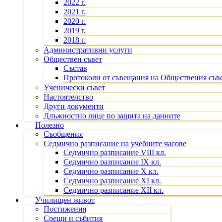
2022 г.
2021 г.
2020 г.
2019 г.
2018 г.
Административни услуги
Обществен съвет
Състав
Протоколи от съвещания на Обществения съв
Ученически съвет
Настоятелство
Други документи
Длъжностно лице по защита на данните
Полезно
Съобщения
Седмично разписание на учебните часове
Седмично разписание VIII кл.
Седмично разписание IX кл.
Седмично разписание X кл.
Седмично разписание XI кл.
Седмично разписание XII кл.
Училищен живот
Постижения
Срещи и събития