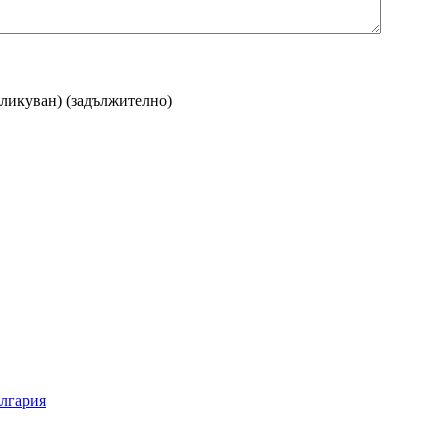
бликуван)
(задължително)
ългария