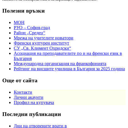
Полезни връзки
МОН
РУО – София-град
Район „Средец“
Мрежа на учителите новатори
Френски културен институт
СУ „Св. Климент Охридски“
Асоциация на преподавателите по и на френски език в
България
Международна организация на франкофонията
Рейтинг на висшите училища в България за 2025 година
Още от сайта
Контакти
Лични акаунти
Профил на купувача
Последни публикации
Дни на отворените врати в