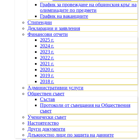
График за провеждане на общинския кръг на
олимпиадите по предмети
График на ваканциите
Стипендии
Декларации и заявления
Финансови отчети
2025 г.
2024 г.
2023 г.
2022 г.
2021 г.
2020 г.
2019 г.
2018 г.
Административни услуги
Обществен съвет
Състав
Протоколи от съвещания на Обществения
съвет
Ученически съвет
Настоятелство
Други документи
Длъжностно лице по защита на данните