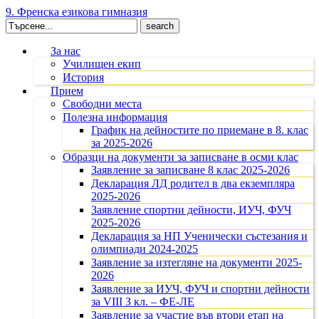
9. Френска езикова гимназия
Search
for:
За нас
Училищен екип
История
Прием
Свободни места
Полезна информация
График на дейностите по приемане в 8. клас
за 2025-2026
Образци на документи за записване в осми клас
Заявление за записване 8 клас 2025-2026
Декларация ЛД родител в два екземпляра
2025-2026
Заявление спортни дейности, ИУЧ, ФУЧ
2025-2026
Декларация за НП Ученически състезания и
олимпиади 2024-2025
Заявление за изтегляне на документи 2025-
2026
Заявление за ИУЧ, ФУЧ и спортни дейности
за VIII З кл. – ФЕ-ЛЕ
Заявление за участие във втори етап на