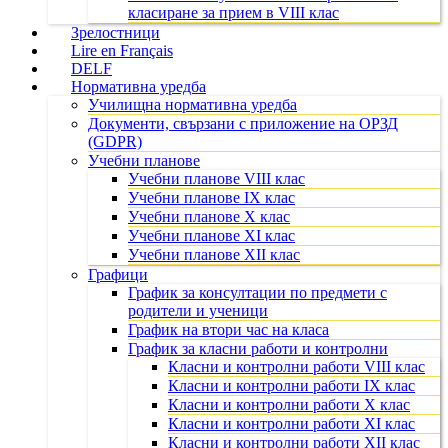
класиране за прием в VIII клас
Зрелостници
Lire en Français
DELF
Нормативна уредба
Училищна нормативна уредба
Документи, свързани с приложение на ОРЗД
(GDPR)
Учебни планове
Учебни планове VIII клас
Учебни планове IX клас
Учебни планове X клас
Учебни планове XI клас
Учебни планове XII клас
Графици
График за консултации по предмети с
родители и ученици
График на втори час на класа
График за класни работи и контролни
Класни и контролни работи VIII клас
Класни и контролни работи IX клас
Класни и контролни работи X клас
Класни и контролни работи XI клас
Класни и контролни работи XII клас