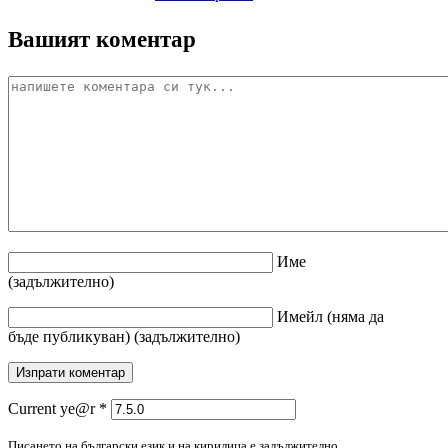
Вашият коментар
Име
(задължително)
Имейл
(няма да
бъде публикуван)
(задължително)
Current ye@r
*
Писането на български език и на кирилица е задължително.