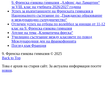
9. Френска езикова гимназия „Алфонс дьо Ламартин“
за VIII. клас на учебната 2026/2027 година
Успех за възпитаниците на Френската гимназия в
Националното състезание по „Гражданско образование
и международно сътрудничество“
Отличен успех на отбора по волейбол за юноши от 11-12
клас на 9. Френска езикова гимназия
Ателие на тема „Климатична фреска“
Училищно състезание между класовете по повод
Международния ден на франкофонията
Поглед към Франция
9. Френска езикова гимназия © 2025
Back to Top
Това е архив на стария сайт. За актуална информация посете
новия
.