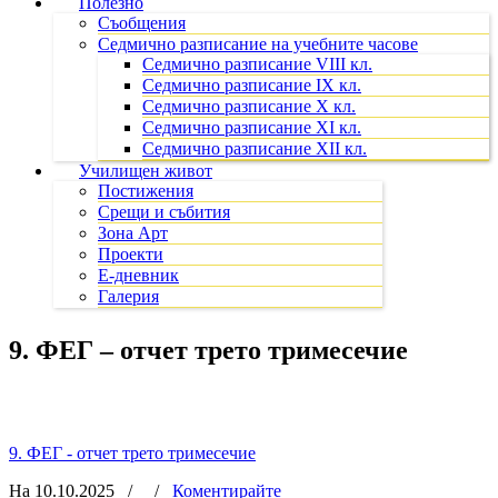
Полезно
Съобщения
Седмично разписание на учебните часове
Седмично разписание VIII кл.
Седмично разписание IX кл.
Седмично разписание X кл.
Седмично разписание XI кл.
Седмично разписание XII кл.
Училищен живот
Постижения
Срещи и събития
Зона Арт
Проекти
Е-дневник
Галерия
9. ФЕГ – отчет трето тримесечие
9. ФЕГ - отчет трето тримесечие
На 10.10.2025
/
/
Коментирайте